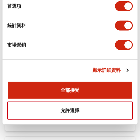
機械規格
擇
首選項
安裝和安裝規範
統計資料
市場營銷
文件和檔案
顯示詳細資料
型錄和宣傳手冊
認證與標準
全部接受
Flush Silhouette LW系列 控制元件 (英文版)
允許選擇
2025/09/19
.PDF
1.23MB