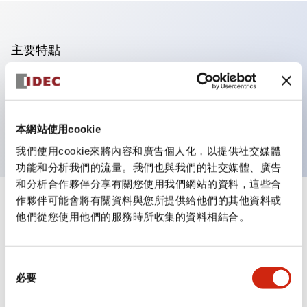
主要特點
可進行集合密著安裝
附鎖選擇開關採用高安全性的彈子鎖結構
防護結構為IP65（IEC60529）
本網站使用cookie
我們使用cookie來將內容和廣告個人化，以提供社交媒體
功能和分析我們的流量。我們也與我們的社交媒體、廣告
和分析合作夥伴分享有關您使用我們網站的資料，這些合
作夥伴可能會將有關資料與您所提供給他們的其他資料或
+
規格
顯示全部
他們從您使用他們的服務時所收集的資料相結合。
審美規範
同
環境規範
必要
意
選