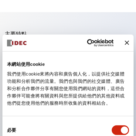
主要特點
流線型嵌入式設計
亦提供標準邊框，孔徑為16毫米
本網站使用cookie
明亮的LED照明
我們使用cookie來將內容和廣告個人化，以提供社交媒體
面板後深度27.9毫米
功能和分析我們的流量。我們也與我們的社交媒體、廣告
提供3PDT接點模組
和分析合作夥伴分享有關您使用我們網站的資料，這些合
接點額定電流5A
作夥伴可能會將有關資料與您所提供給他們的其他資料或
他們從您使用他們的服務時所收集的資料相結合。
防護等級IP65
金屬或黑色塑膠邊框
帶照明的按鈕
同
必要
按鈕
意