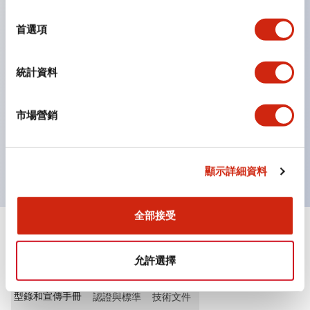
選
指示燈
擇
首選項
選擇開關
鑰匙選擇開關
帶照明的選擇器
統計資料
桿式選擇器
圓頂指示燈
市場營銷
桿式開關及蜂鳴器型號
提供特殊波浪形鑰匙
顯示詳細資料
全部接受
文件和檔案
允許選擇
型錄和宣傳手冊
認證與標準
技術文件