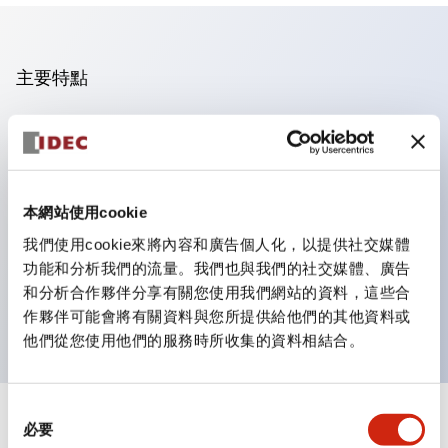
主要特點
操作面板的凹凸減少，呈現銳利感。
支援分離型／單板式
豐富的顏色變化，也提供帶護罩的黑色邊框
本網站使用cookie
優秀的防水性能。保護結構IP65
我們使用cookie來將內容和廣告個人化，以提供社交媒體
按鈕開關、選擇開關、帶鎖選擇開關最多3c接點。
功能和分析我們的流量。我們也與我們的社交媒體、廣告
邊框顏色有黑色與金屬色兩種。
和分析合作夥伴分享有關您使用我們網站的資料，這些合
LED照明帶來明亮且清晰的照明面
作夥伴可能會將有關資料與您所提供給他們的其他資料或
他們從您使用他們的服務時所收集的資料相結合。
同
+
規格
必要
顯示全部
意