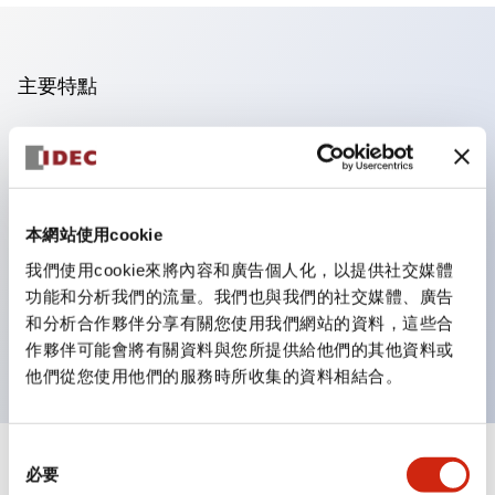
主要特點
操作面板的凹凸減少，呈現銳利感。
支援分離型／單板式
豐富的顏色變化，也提供帶護罩的黑色邊框
本網站使用cookie
優秀的防水性能。保護結構IP65
我們使用cookie來將內容和廣告個人化，以提供社交媒體
按鈕開關、選擇開關、帶鎖選擇開關最多3c接點。
功能和分析我們的流量。我們也與我們的社交媒體、廣告
邊框顏色有黑色與金屬色兩種。
和分析合作夥伴分享有關您使用我們網站的資料，這些合
LED照明帶來明亮且清晰的照明面
作夥伴可能會將有關資料與您所提供給他們的其他資料或
他們從您使用他們的服務時所收集的資料相結合。
同
+
規格
必要
顯示全部
意