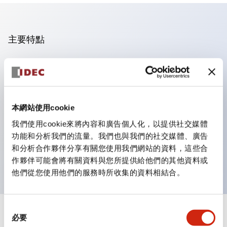
主要特點
操作面板的凹凸減少，呈現銳利感。
支援分離型／單板式
豐富的顏色變化，也提供帶護罩的黑色邊框
本網站使用cookie
優秀的防水性能。保護結構IP65
我們使用cookie來將內容和廣告個人化，以提供社交媒體
按鈕開關、選擇開關、帶鎖選擇開關最多3c接點。
功能和分析我們的流量。我們也與我們的社交媒體、廣告
邊框顏色有黑色與金屬色兩種。
和分析合作夥伴分享有關您使用我們網站的資料，這些合
LED照明帶來明亮且清晰的照明面
作夥伴可能會將有關資料與您所提供給他們的其他資料或
他們從您使用他們的服務時所收集的資料相結合。
同
+
規格
必要
顯示全部
意