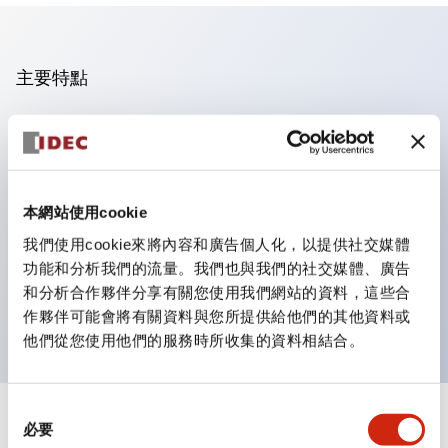
主要特點
操作面板的凹凸減少，呈現銳利感。
支援分離型／單板式
豐富的顏色變化，也提供帶護罩的黑色邊框
本網站使用cookie
優秀的防水性能。保護結構IP65
我們使用cookie來將內容和廣告個人化，以提供社交媒體
按鈕開關、選擇開關、帶鎖選擇開關最多3c接點。
功能和分析我們的流量。我們也與我們的社交媒體、廣告
邊框顏色有黑色與金屬色兩種。
和分析合作夥伴分享有關您使用我們網站的資料，這些合
LED照明帶來明亮且清晰的照明面
作夥伴可能會將有關資料與您所提供給他們的其他資料或
他們從您使用他們的服務時所收集的資料相結合。
同
+
規格
必要
顯示全部
意