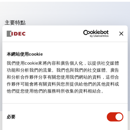
主要特點
操作面板的凹凸減少，呈現銳利感。
支援分離型／單板式
本網站使用cookie
豐富的顏色變化，也提供帶護罩的黑色邊框
優秀的防水性能。保護結構IP65
我們使用cookie來將內容和廣告個人化，以提供社交媒體
功能和分析我們的流量。我們也與我們的社交媒體、廣告
按鈕開關、選擇開關、帶鎖選擇開關最多3c接點。
和分析合作夥伴分享有關您使用我們網站的資料，這些合
邊框顏色有黑色與金屬色兩種。
作夥伴可能會將有關資料與您所提供給他們的其他資料或
LED照明帶來明亮且清晰的照明面
他們從您使用他們的服務時所收集的資料相結合。
同
必要
意
+
規格
選
顯示全部