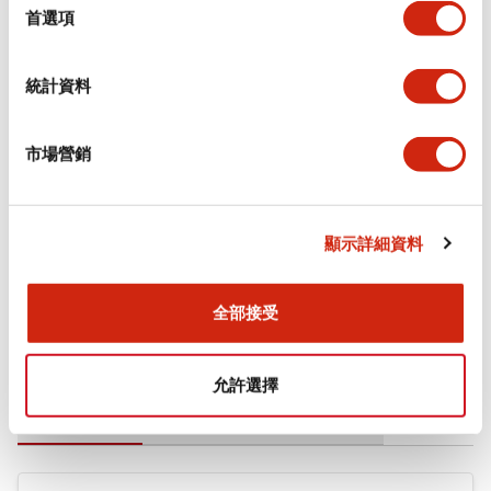
擇
首選項
審美規範
統計資料
環境規範
機械規格
市場營銷
安裝和安裝規範
顯示詳細資料
全部接受
文件和檔案
允許選擇
型錄和宣傳手冊
CAD檔
認證與標準
技術文件