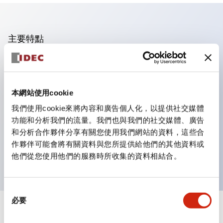
主要特點
操作面板的凹凸減少，呈現銳利感。
支援分離型／單板式
本網站使用cookie
豐富的顏色變化，也提供帶護罩的黑色邊框
優秀的防水性能。保護結構IP65
我們使用cookie來將內容和廣告個人化，以提供社交媒體
功能和分析我們的流量。我們也與我們的社交媒體、廣告
按鈕開關、選擇開關、帶鎖選擇開關最多3c接點。
和分析合作夥伴分享有關您使用我們網站的資料，這些合
邊框顏色有黑色與金屬色兩種。
作夥伴可能會將有關資料與您所提供給他們的其他資料或
LED照明帶來明亮且清晰的照明面
他們從您使用他們的服務時所收集的資料相結合。
同
必要
意
+
規格
選
顯示全部