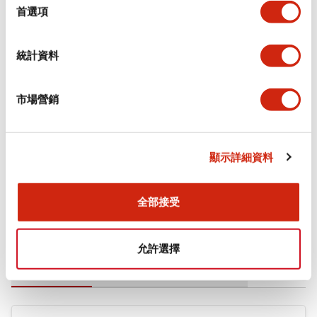
擇
首選項
審美規範
統計資料
環境規範
機械規格
市場營銷
安裝和安裝規範
顯示詳細資料
全部接受
文件和檔案
允許選擇
型錄和宣傳手冊
CAD檔
認證與標準
技術文件