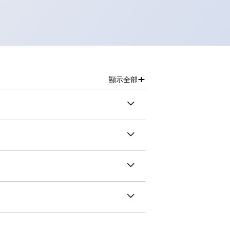
+
顯示全部