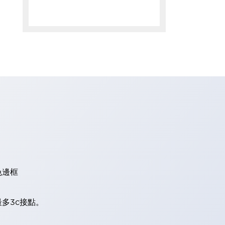
色邊框
多3c接點。