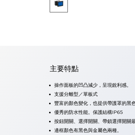
可程式控制器
可程式人機介面
工業乙太網路設備
瀏覽全部
自動識別
自動識別
感測器
瀏覽全部
行業
汽車
主要特點
工業機器人的潛在風險，從第三者角度徹底驗證
減少安全柵內的人身事故
兼顧良好的視認性及減少維修工時
操作面板的凹凸減少，呈現銳利感。
最適合小型裝置的安全對策
瀏覽全部
支援分離型／單板式
工具機
豐富的顏色變化，也提供帶護罩的黑
降低機床成本的技巧簡單的讓人意外
尋找讓機床更小型化的可能性
優秀的防水性能。保護結構IP65
從外觀設計的觀點提升機床的附加價值
按鈕開關、選擇開關、帶鎖選擇開關最
預防導致機器故障的「瞬停」
邊框顏色有黑色與金屬色兩種。
3位置促動開關確保綜合加工中心機的安全性