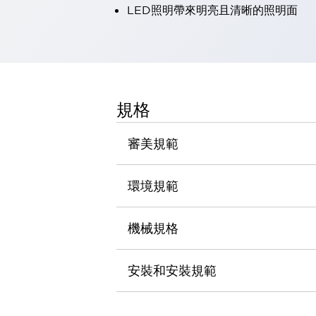
LED照明帶來明亮且清晰的照明面
瀏覽全部
機器人
使人機協作更安全、更高效
發揮協作機器人潛力的安全措施
瀏覽全部
半導體
提高半導體製造裝置設計自由度的方法
規格
瞬間完成開關的更換，避免停機時間拉長
充分對應安全標準
瀏覽全部
審美規範
瀏覽全部
解決方案
IIoT（工業物聯網）
環境規範
去面板化
RFID 認證
安全及其未來
機械規格
安全及其未來 | 解決⽅案
瀏覽全部
從基礎了解安全元件
安裝和安裝規範
瀏覽全部
資源與文件