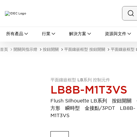
所有產品
所有產品
行業
解決方案
資源與文件
開關與指示燈
按鈕開關
首頁
開關與指示燈
按鈕開關
平面鑲嵌框型 按鈕開關
平面鑲嵌框型 
指示燈和蜂鳴器
瀏覽全部
安全與防爆
安全設備
防爆設備
平面鑲嵌框型 LB系列 控制元件
瀏覽全部
LB8B-M1T3VS
盤櫃
繼電器·計時器
Flush Silhouette LB系列 按鈕開關
電源供應器
方形 瞬時型 金接點/3PDT LB8B-
回路保護器
M1T3VS
LED照明裝置
端子台
瀏覽全部
自動化