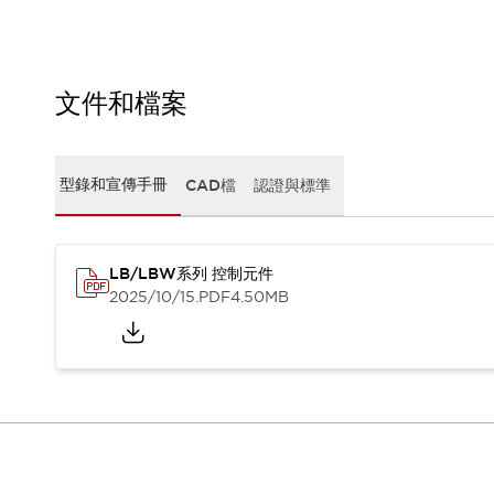
CAD檔
型錄和宣傳手冊
影片專區
選型系統
文件和檔案
軟體下載
邏輯模擬器
產品資安通知
型錄和宣傳手冊
CAD檔
認證與標準
最新消息
新聞中心
活動
促銷活動
LB/LBW系列 控制元件
部落格
2025/10/15
.PDF
4.50MB
支援
聯絡我們
服務據點
產品變更/停產通知
RoHS指令對應
認證與標準