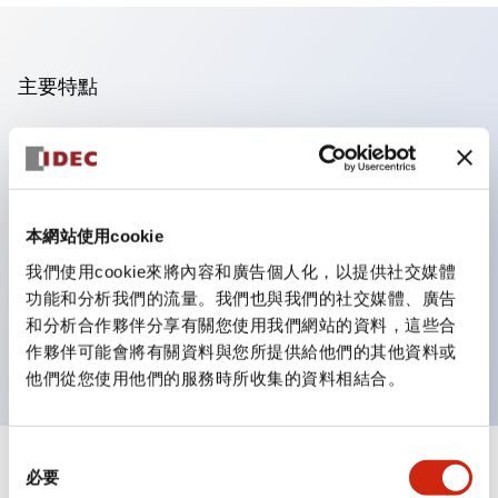
主要特點
操作面板的凹凸減少，呈現銳利感。
支援分離型／單板式
豐富的顏色變化，也提供帶護罩的黑色邊框
本網站使用cookie
優秀的防水性能。保護結構IP65
我們使用cookie來將內容和廣告個人化，以提供社交媒體
按鈕開關、選擇開關、帶鎖選擇開關最多3c接點。
功能和分析我們的流量。我們也與我們的社交媒體、廣告
邊框顏色有黑色與金屬色兩種。
和分析合作夥伴分享有關您使用我們網站的資料，這些合
LED照明帶來明亮且清晰的照明面
作夥伴可能會將有關資料與您所提供給他們的其他資料或
他們從您使用他們的服務時所收集的資料相結合。
同
+
規格
必要
顯示全部
意