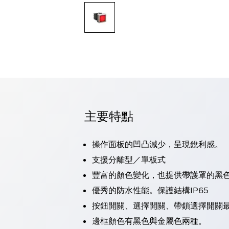
可程式控制器
可程式人機介面
工業乙太網路設備
瀏覽全部
自動識別
自動識別
感測器
瀏覽全部
行業
汽車
主要特點
工業機器人的潛在風險，從第三者角度徹底驗證
減少安全柵內的人身事故
兼顧良好的視認性及減少維修工時
操作面板的凹凸減少，呈現銳利感。
最適合小型裝置的安全對策
瀏覽全部
支援分離型／單板式
工具機
豐富的顏色變化，也提供帶護罩的黑
降低機床成本的技巧簡單的讓人意外
尋找讓機床更小型化的可能性
優秀的防水性能。保護結構IP65
從外觀設計的觀點提升機床的附加價值
按鈕開關、選擇開關、帶鎖選擇開關最
預防導致機器故障的「瞬停」
邊框顏色有黑色與金屬色兩種。
3位置促動開關確保綜合加工中心機的安全性