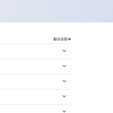
+
顯示全部