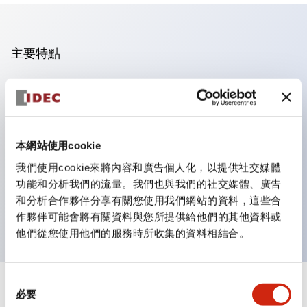
主要特點
操作面板的凹凸減少，呈現銳利感。
支援分離型／單板式
豐富的顏色變化，也提供帶護罩的黑色邊框
本網站使用cookie
優秀的防水性能。保護結構IP65
我們使用cookie來將內容和廣告個人化，以提供社交媒體
按鈕開關、選擇開關、帶鎖選擇開關最多3c接點。
功能和分析我們的流量。我們也與我們的社交媒體、廣告
邊框顏色有黑色與金屬色兩種。
和分析合作夥伴分享有關您使用我們網站的資料，這些合
LED照明帶來明亮且清晰的照明面
作夥伴可能會將有關資料與您所提供給他們的其他資料或
他們從您使用他們的服務時所收集的資料相結合。
同
+
規格
必要
顯示全部
意