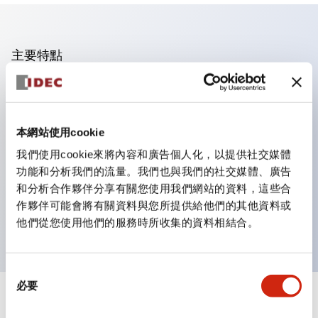
主要特點
操作面板的凹凸減少，呈現銳利感。
支援分離型／單板式
本網站使用cookie
豐富的顏色變化，也提供帶護罩的黑色邊框
優秀的防水性能。保護結構IP65
我們使用cookie來將內容和廣告個人化，以提供社交媒體
功能和分析我們的流量。我們也與我們的社交媒體、廣告
按鈕開關、選擇開關、帶鎖選擇開關最多3c接點。
和分析合作夥伴分享有關您使用我們網站的資料，這些合
邊框顏色有黑色與金屬色兩種。
作夥伴可能會將有關資料與您所提供給他們的其他資料或
LED照明帶來明亮且清晰的照明面
他們從您使用他們的服務時所收集的資料相結合。
同
必要
意
+
規格
選
顯示全部