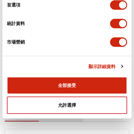
擇
首選項
審美規範
統計資料
環境規範
機械規格
市場營銷
安裝和安裝規範
顯示詳細資料
全部接受
文件和檔案
允許選擇
型錄和宣傳手冊
CAD檔
認證與標準