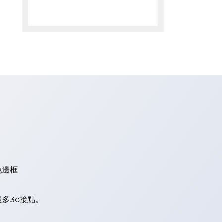
色邊框
多3c接點。