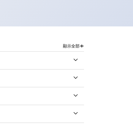
+
顯示全部