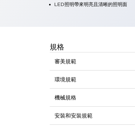
LED照明帶來明亮且清晰的照明面
瀏覽全部
機器人
使人機協作更安全、更高效
發揮協作機器人潛力的安全措施
瀏覽全部
半導體
提高半導體製造裝置設計自由度的方法
規格
瞬間完成開關的更換，避免停機時間拉長
充分對應安全標準
瀏覽全部
審美規範
瀏覽全部
解決方案
IIoT（工業物聯網）
環境規範
去面板化
RFID 認證
安全及其未來
機械規格
安全及其未來 | 解決⽅案
瀏覽全部
從基礎了解安全元件
安裝和安裝規範
瀏覽全部
資源與文件