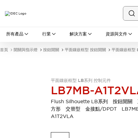
所有產品
所有產品
行業
解決方案
資源與文件
開關與指示燈
按鈕開關
首頁
開關與指示燈
按鈕開關
平面鑲嵌框型 按鈕開關
平面鑲嵌框型 
指示燈和蜂鳴器
瀏覽全部
安全與防爆
安全設備
防爆設備
平面鑲嵌框型 LB系列 控制元件
瀏覽全部
LB7MB-A1T2VL
盤櫃
繼電器·計時器
Flush Silhouette LB系列 按鈕開關
電源供應器
方形 交替型 金接點/DPDT LB7MB
回路保護器
A1T2VLA
LED照明裝置
端子台
瀏覽全部
自動化