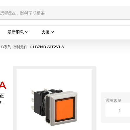
最新消息
支援
LB系列 控制元件
LB7MB-A1T2VLA
A
 正
選擇數量
-