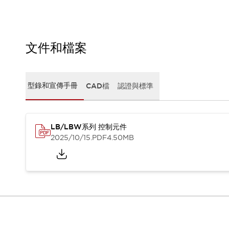
CAD檔
型錄和宣傳手冊
影片專區
選型系統
文件和檔案
軟體下載
邏輯模擬器
產品資安通知
型錄和宣傳手冊
CAD檔
認證與標準
最新消息
新聞中心
活動
促銷活動
LB/LBW系列 控制元件
部落格
2025/10/15
.PDF
4.50MB
支援
聯絡我們
服務據點
產品變更/停產通知
RoHS指令對應
認證與標準