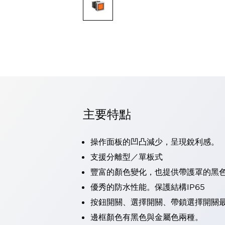
可程式控制器
可程式人機介面
工業乙太網路設備
瀏覽全部
自動識別
自動識別
感測器
瀏覽全部
行業
汽車
主要特點
工業機器人的潛在風險，從第三者角度徹底驗證
減少安全柵內的人身事故
兼顧良好的視認性及減少維修工時
操作面板的凹凸減少，呈現銳利感。
最適合小型裝置的安全對策
瀏覽全部
支援分離型／單板式
工具機
豐富的顏色變化，也提供帶護罩的黑
降低機床成本的技巧簡單的讓人意外
尋找讓機床更小型化的可能性
優秀的防水性能。保護結構IP65
從外觀設計的觀點提升機床的附加價值
按鈕開關、選擇開關、帶鎖選擇開關最
預防導致機器故障的「瞬停」
邊框顏色有黑色與金屬色兩種。
3位置促動開關確保綜合加工中心機的安全性