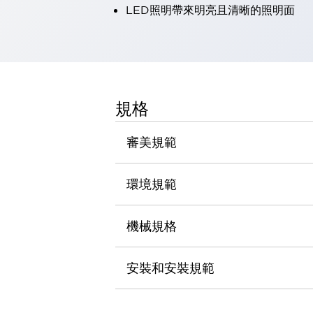
LED照明帶來明亮且清晰的照明面
瀏覽全部
機器人
使人機協作更安全、更高效
發揮協作機器人潛力的安全措施
瀏覽全部
半導體
提高半導體製造裝置設計自由度的方法
規格
瞬間完成開關的更換，避免停機時間拉長
充分對應安全標準
瀏覽全部
審美規範
瀏覽全部
解決方案
IIoT（工業物聯網）
環境規範
去面板化
RFID 認證
安全及其未來
機械規格
安全及其未來 | 解決⽅案
瀏覽全部
從基礎了解安全元件
安裝和安裝規範
瀏覽全部
資源與文件