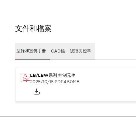
CAD檔
型錄和宣傳手冊
影片專區
選型系統
文件和檔案
軟體下載
邏輯模擬器
產品資安通知
型錄和宣傳手冊
CAD檔
認證與標準
最新消息
新聞中心
活動
促銷活動
LB/LBW系列 控制元件
部落格
2025/10/15
.PDF
4.50MB
支援
聯絡我們
服務據點
產品變更/停產通知
RoHS指令對應
認證與標準