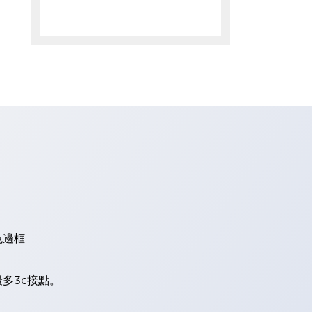
色邊框
多3c接點。