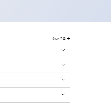
+
顯示全部