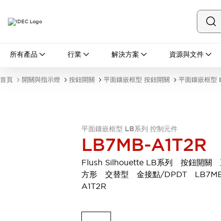
所有產品
所有產品
行業
解決方案
資源與文件
開關與指示燈
按鈕開關
首頁
開關與指示燈
按鈕開關
平面鑲嵌框型 按鈕開關
平面鑲嵌框型 
指示燈和蜂鳴器
瀏覽全部
安全與防爆
安全設備
防爆設備
平面鑲嵌框型 LB系列 控制元件
瀏覽全部
LB7MB-A1T2R
盤櫃
繼電器·計時器
Flush Silhouette LB系列 按鈕開關
電源供應器
方形 交替型 金接點/DPDT LB7MB
回路保護器
A1T2R
LED照明裝置
端子台
瀏覽全部
自動化