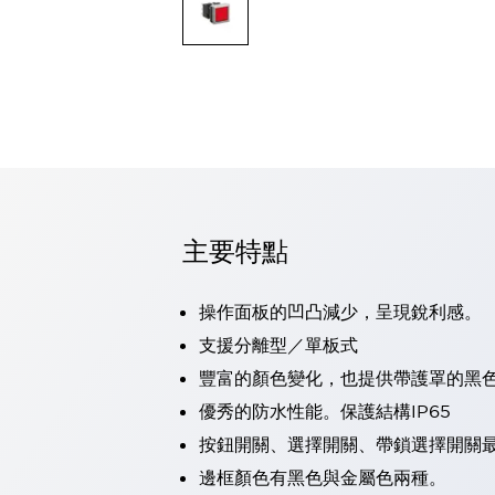
可程式控制器
可程式人機介面
工業乙太網路設備
瀏覽全部
自動識別
自動識別
感測器
瀏覽全部
行業
汽車
主要特點
工業機器人的潛在風險，從第三者角度徹底驗證
減少安全柵內的人身事故
兼顧良好的視認性及減少維修工時
操作面板的凹凸減少，呈現銳利感。
最適合小型裝置的安全對策
瀏覽全部
支援分離型／單板式
工具機
豐富的顏色變化，也提供帶護罩的黑
降低機床成本的技巧簡單的讓人意外
尋找讓機床更小型化的可能性
優秀的防水性能。保護結構IP65
從外觀設計的觀點提升機床的附加價值
按鈕開關、選擇開關、帶鎖選擇開關最
預防導致機器故障的「瞬停」
邊框顏色有黑色與金屬色兩種。
3位置促動開關確保綜合加工中心機的安全性