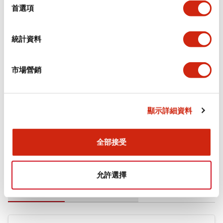
擇
首選項
審美規範
統計資料
環境規範
機械規格
市場營銷
安裝和安裝規範
顯示詳細資料
全部接受
文件和檔案
允許選擇
型錄和宣傳手冊
CAD檔
認證與標準