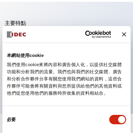
主要特點
操作面板的凹凸減少，呈現銳利感。
支援分離型／單板式
本網站使用cookie
豐富的顏色變化，也提供帶護罩的黑色邊框
優秀的防水性能。保護結構IP65
我們使用cookie來將內容和廣告個人化，以提供社交媒體
功能和分析我們的流量。我們也與我們的社交媒體、廣告
按鈕開關、選擇開關、帶鎖選擇開關最多3c接點。
和分析合作夥伴分享有關您使用我們網站的資料，這些合
邊框顏色有黑色與金屬色兩種。
作夥伴可能會將有關資料與您所提供給他們的其他資料或
LED照明帶來明亮且清晰的照明面
他們從您使用他們的服務時所收集的資料相結合。
同
必要
意
+
規格
選
顯示全部