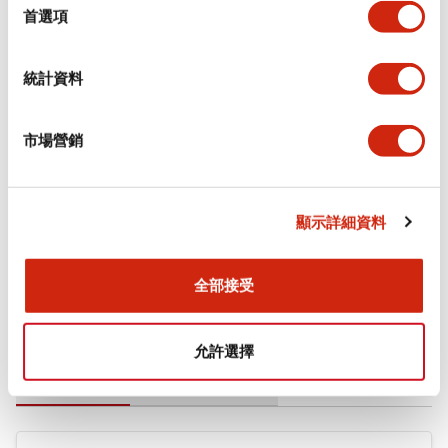
擇
首選項
審美規範
統計資料
環境規範
機械規格
市場營銷
安裝和安裝規範
顯示詳細資料
全部接受
文件和檔案
允許選擇
型錄和宣傳手冊
CAD檔
認證與標準