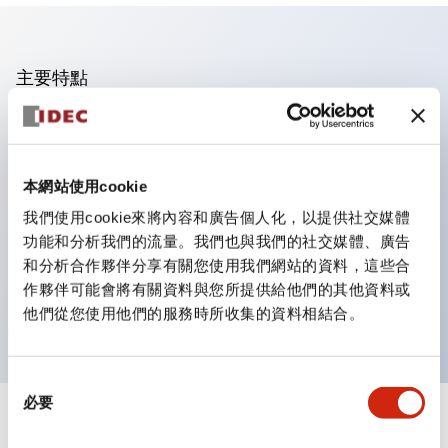
主要特點
操作面板的凹凸減少，呈現銳利感。
支援分離型／單板式
本網站使用cookie
豐富的顏色變化，也提供帶護罩的黑色邊框
優秀的防水性能。保護結構IP65
我們使用cookie來將內容和廣告個人化，以提供社交媒體
功能和分析我們的流量。我們也與我們的社交媒體、廣告
按鈕開關、選擇開關、帶鎖選擇開關最多3c接點。
和分析合作夥伴分享有關您使用我們網站的資料，這些合
邊框顏色有黑色與金屬色兩種。
作夥伴可能會將有關資料與您所提供給他們的其他資料或
LED照明帶來明亮且清晰的照明面
他們從您使用他們的服務時所收集的資料相結合。
同
必要
意
+
規格
選
顯示全部