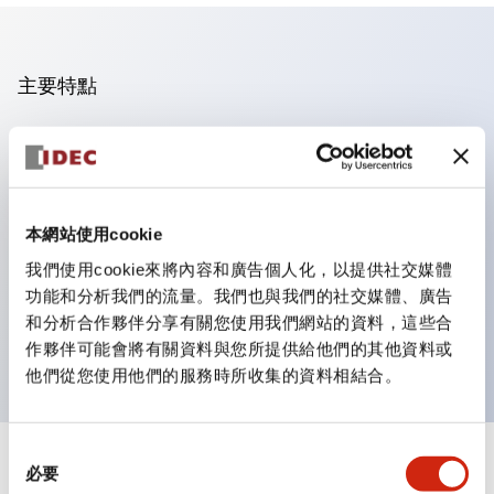
主要特點
操作面板的凹凸減少，呈現銳利感。
支援分離型／單板式
豐富的顏色變化，也提供帶護罩的黑色邊框
本網站使用cookie
優秀的防水性能。保護結構IP65
我們使用cookie來將內容和廣告個人化，以提供社交媒體
按鈕開關、選擇開關、帶鎖選擇開關最多3c接點。
功能和分析我們的流量。我們也與我們的社交媒體、廣告
邊框顏色有黑色與金屬色兩種。
和分析合作夥伴分享有關您使用我們網站的資料，這些合
LED照明帶來明亮且清晰的照明面
作夥伴可能會將有關資料與您所提供給他們的其他資料或
他們從您使用他們的服務時所收集的資料相結合。
同
+
規格
必要
顯示全部
意