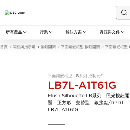
所有產品
所有產品
行業
解決方案
資源與文件
開關與指示燈
按鈕開關
首頁
開關與指示燈
按鈕開關
平面鑲嵌框型 按鈕開關
平面鑲嵌框型 
指示燈和蜂鳴器
瀏覽全部
安全與防爆
安全設備
防爆設備
平面鑲嵌框型 LB系列 控制元件
瀏覽全部
LB7L-A1T61G
盤櫃
繼電器·計時器
Flush Silhouette LB系列 照光按鈕開
電源供應器
關 正方形 交替型 銀接點/DPDT
回路保護器
LB7L-A1T61G
LED照明裝置
端子台
瀏覽全部
自動化