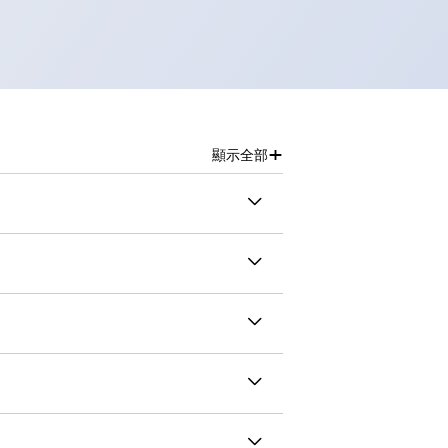
+
顯示全部