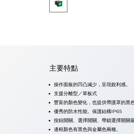
可程式控制器
可程式人機介面
工業乙太網路設備
瀏覽全部
自動識別
自動識別
感測器
瀏覽全部
行業
汽車
主要特點
工業機器人的潛在風險，從第三者角度徹底驗證
減少安全柵內的人身事故
兼顧良好的視認性及減少維修工時
操作面板的凹凸減少，呈現銳利感。
最適合小型裝置的安全對策
瀏覽全部
支援分離型／單板式
工具機
豐富的顏色變化，也提供帶護罩的黑
降低機床成本的技巧簡單的讓人意外
尋找讓機床更小型化的可能性
優秀的防水性能。保護結構IP65
從外觀設計的觀點提升機床的附加價值
按鈕開關、選擇開關、帶鎖選擇開關最
預防導致機器故障的「瞬停」
邊框顏色有黑色與金屬色兩種。
3位置促動開關確保綜合加工中心機的安全性