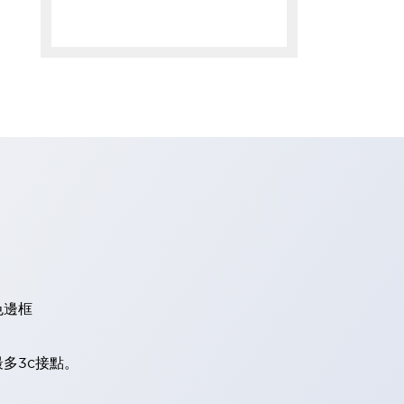
色邊框
多3c接點。