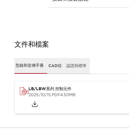
CAD檔
型錄和宣傳手冊
影片專區
選型系統
軟體下載
邏輯模擬器
產品資安通知
文件和檔案
最新消息
新聞中心
活動
型錄和宣傳手冊
CAD檔
認證與標準
促銷活動
部落格
支援
LB/LBW系列 控制元件
聯絡我們
服務據點
2025/10/15
.PDF
4.50MB
產品變更/停產通知
RoHS指令對應
認證與標準