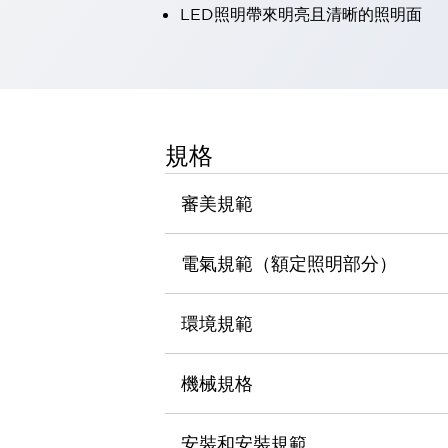
LED照明帶來明亮且清晰的照明面
瀏覽全部
機器人
使人機協作更安全、更高效
發揮協作機器人潛力的安全措施
瀏覽全部
半導體
提高半導體製造裝置設計自由度的方法
規格
瞬間完成開關的更換，避免停機時間拉長
充分對應安全標準
瀏覽全部
審美規範
瀏覽全部
解決方案
IIoT（工業物聯網）
電氣規範（額定照明部分）
去面板化
RFID 認證
安全及其未來
環境規範
安全及其未來 | 解決⽅案
瀏覽全部
從基礎了解安全元件
機械規格
瀏覽全部
資源與文件
安裝和安裝規範