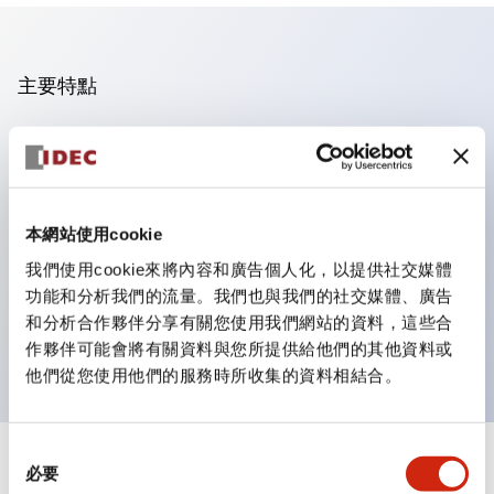
主要特點
操作面板的凹凸減少，呈現銳利感。
支援分離型／單板式
豐富的顏色變化，也提供帶護罩的黑色邊框
本網站使用cookie
優秀的防水性能。保護結構IP65
我們使用cookie來將內容和廣告個人化，以提供社交媒體
按鈕開關、選擇開關、帶鎖選擇開關最多3c接點。
功能和分析我們的流量。我們也與我們的社交媒體、廣告
邊框顏色有黑色與金屬色兩種。
和分析合作夥伴分享有關您使用我們網站的資料，這些合
LED照明帶來明亮且清晰的照明面
作夥伴可能會將有關資料與您所提供給他們的其他資料或
他們從您使用他們的服務時所收集的資料相結合。
同
+
規格
必要
顯示全部
意