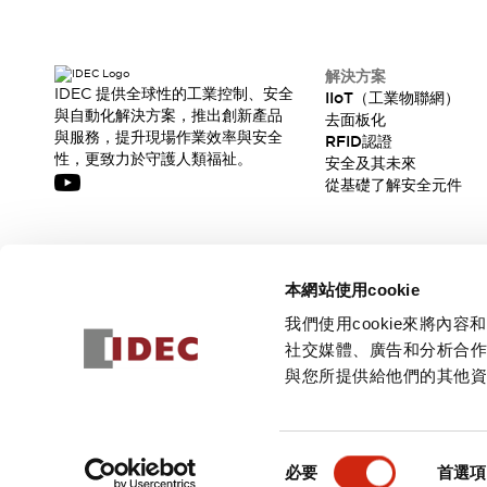
解決方案
IDEC 提供全球性的工業控制、安全
IIoT（工業物聯網）
與自動化解決方案，推出創新產品
去面板化
與服務，提升現場作業效率與安全
RFID認證
性，更致力於守護人類福祉。
安全及其未來
從基礎了解安全元件
訂閱我們的電子報，獲取我們的最新訊息!
本網站使用cookie
訂閱
我們使用cookie來將
社交媒體、廣告和分析合
與您所提供給他們的其他
© 2026 IDEC Corporation
隱私權政策
使用條款
同
必要
首選項
意