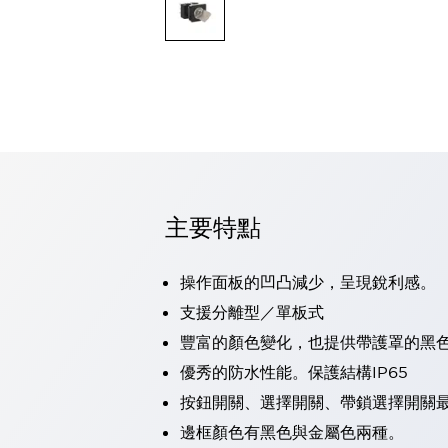
可程式控制器
可程式人機介面
工業乙太網路設備
瀏覽全部
自動識別
自動識別
感測器
瀏覽全部
行業
汽車
主要特點
工業機器人的潛在風險，從第三者角度徹底驗證
減少安全柵內的人身事故
兼顧良好的視認性及減少維修工時
操作面板的凹凸減少，呈現銳利感。
最適合小型裝置的安全對策
瀏覽全部
支援分離型／單板式
工具機
豐富的顏色變化，也提供帶護罩的黑
降低機床成本的技巧簡單的讓人意外
尋找讓機床更小型化的可能性
優秀的防水性能。保護結構IP65
從外觀設計的觀點提升機床的附加價值
按鈕開關、選擇開關、帶鎖選擇開關最
預防導致機器故障的「瞬停」
邊框顏色有黑色與金屬色兩種。
3位置促動開關確保綜合加工中心機的安全性