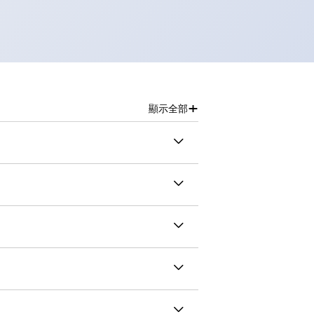
+
顯示全部