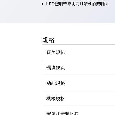
LED照明帶來明亮且清晰的照明面
瀏覽全部
機器人
使人機協作更安全、更高效
發揮協作機器人潛力的安全措施
瀏覽全部
半導體
提高半導體製造裝置設計自由度的方法
規格
瞬間完成開關的更換，避免停機時間拉長
充分對應安全標準
瀏覽全部
審美規範
瀏覽全部
解決方案
IIoT（工業物聯網）
環境規範
去面板化
RFID 認證
安全及其未來
功能規格
安全及其未來 | 解決⽅案
瀏覽全部
從基礎了解安全元件
機械規格
瀏覽全部
資源與文件
安裝和安裝規範