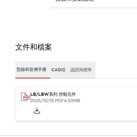
CAD檔
型錄和宣傳手冊
影片專區
選型系統
軟體下載
邏輯模擬器
產品資安通知
文件和檔案
最新消息
新聞中心
活動
型錄和宣傳手冊
CAD檔
認證與標準
促銷活動
部落格
支援
LB/LBW系列 控制元件
聯絡我們
服務據點
2025/10/15
.PDF
4.50MB
產品變更/停產通知
RoHS指令對應
認證與標準