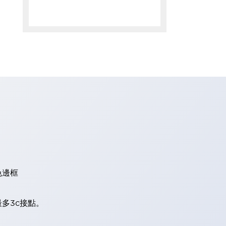
色邊框
多3c接點。