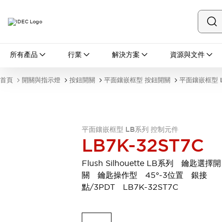
所有產品
所有產品
行業
解決方案
資源與文件
開關與指示燈
按鈕開關
首頁
開關與指示燈
按鈕開關
平面鑲嵌框型 按鈕開關
平面鑲嵌框型 
指示燈和蜂鳴器
瀏覽全部
安全與防爆
安全設備
防爆設備
平面鑲嵌框型 LB系列 控制元件
瀏覽全部
LB7K-32ST7C
盤櫃
繼電器·計時器
Flush Silhouette LB系列 鑰匙選擇開
電源供應器
關 鑰匙操作型 45°-3位置 銀接
回路保護器
點/3PDT LB7K-32ST7C
LED照明裝置
端子台
瀏覽全部
自動化