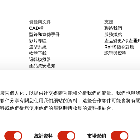
資源與文件
支援
CAD檔
聯絡我們
型錄和宣傳手冊
服務據點
影片專區
產品變更/停產通
選型系統
RoHS指令對應
軟體下載
認證與標準
邏輯模擬器
產品資安通知
內容和廣告個人化，以提供社交媒體功能和分析我們的流量。我們也與
作夥伴分享有關您使用我們網站的資料，這些合作夥伴可能會將有
資料或他們從您使用他們的服務時所收集的資料相結合。
統計資料
市場營銷
產品詳情
主要特點
規格
文件和檔案