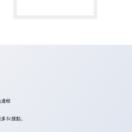
色邊框
多3c接點。