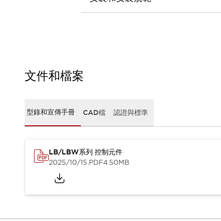
CAD檔
型錄和宣傳手冊
影片專區
選型系統
軟體下載
邏輯模擬器
產品資安通知
文件和檔案
最新消息
新聞中心
活動
型錄和宣傳手冊
CAD檔
認證與標準
促銷活動
部落格
支援
LB/LBW系列 控制元件
聯絡我們
服務據點
2025/10/15
.PDF
4.50MB
產品變更/停產通知
RoHS指令對應
認證與標準