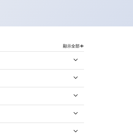
+
顯示全部