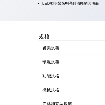
LED照明帶來明亮且清晰的照明面
瀏覽全部
機器人
使人機協作更安全、更高效
發揮協作機器人潛力的安全措施
瀏覽全部
半導體
提高半導體製造裝置設計自由度的方法
規格
瞬間完成開關的更換，避免停機時間拉長
充分對應安全標準
瀏覽全部
審美規範
瀏覽全部
解決方案
IIoT（工業物聯網）
環境規範
去面板化
RFID 認證
安全及其未來
功能規格
安全及其未來 | 解決⽅案
瀏覽全部
從基礎了解安全元件
機械規格
瀏覽全部
資源與文件
安裝和安裝規範