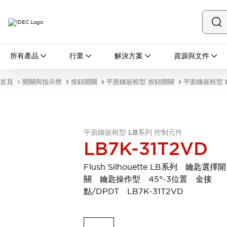
所有產品
所有產品
行業
解決方案
資源與文件
開關與指示燈
按鈕開關
首頁
開關與指示燈
按鈕開關
平面鑲嵌框型 按鈕開關
平面鑲嵌框型 
指示燈和蜂鳴器
瀏覽全部
安全與防爆
安全設備
防爆設備
平面鑲嵌框型 LB系列 控制元件
瀏覽全部
LB7K-31T2VD
盤櫃
繼電器·計時器
Flush Silhouette LB系列 鑰匙選擇開
電源供應器
關 鑰匙操作型 45°-3位置 金接
回路保護器
點/DPDT LB7K-31T2VD
LED照明裝置
端子台
瀏覽全部
自動化