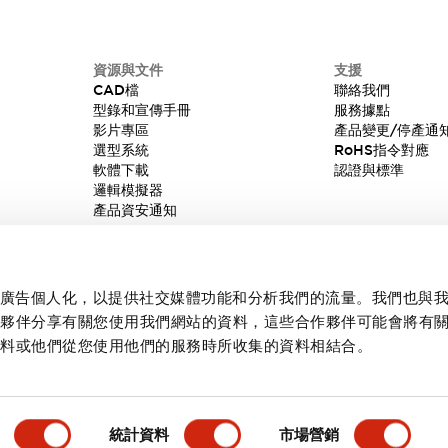
資源與文件
支援
CAD檔
聯絡我們
型錄和宣傳手冊
服務據點
影片專區
產品變更/停產通
選型系統
RoHS指令對應
軟體下載
認證與標準
邏輯模擬器
產品資安通知
內容和廣告個人化，以提供社交媒體功能和分析我們的流量。我們也與
作夥伴分享有關您使用我們網站的資料，這些合作夥伴可能會將有
資料或他們從您使用他們的服務時所收集的資料相結合。
統計資料
市場營銷
產品詳情
主要特點
規格
文件和檔案