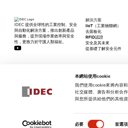
解決方案
IDEC 提供全球性的工業控制、安全
IIoT（工業物聯網）
與自動化解決方案，推出創新產品
去面板化
與服務，提升現場作業效率與安全
RFID認證
性，更致力於守護人類福祉。
安全及其未來
從基礎了解安全元件
訂閱我們的電子報，獲取我們的最新訊息!
本網站使用cookie
訂閱
我們使用cookie來將
社交媒體、廣告和分析合
與您所提供給他們的其他
© 2026 IDEC Corporation
隱私權政策
使用條款
同
必要
首選項
意