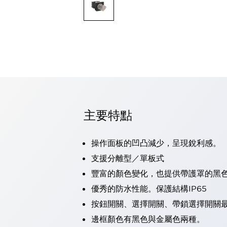
可程式控制器
可程式人機介面
工業乙太網路設備
瀏覽全部
自動識別
自動識別
感測器
瀏覽全部
行業
汽車
主要特點
工業機器人的潛在風險，從第三者角度徹底驗證
減少安全柵內的人身事故
兼顧良好的視認性及減少維修工時
操作面板的凹凸減少，呈現銳利感。
最適合小型裝置的安全對策
瀏覽全部
支援分離型／單板式
工具機
豐富的顏色變化，也提供帶護罩的黑
降低機床成本的技巧簡單的讓人意外
尋找讓機床更小型化的可能性
優秀的防水性能。保護結構IP65
從外觀設計的觀點提升機床的附加價值
按鈕開關、選擇開關、帶鎖選擇開關最
預防導致機器故障的「瞬停」
邊框顏色有黑色與金屬色兩種。
3位置促動開關確保綜合加工中心機的安全性