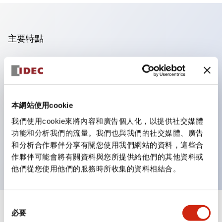
主要特點
操作面板的凹凸減少，呈現銳利感。
支援分離型／單板式
豐富的顏色變化，也提供帶護罩的黑色邊框
本網站使用cookie
優秀的防水性能。保護結構IP65
我們使用cookie來將內容和廣告個人化，以提供社交媒體
按鈕開關、選擇開關、帶鎖選擇開關最多3c接點。
功能和分析我們的流量。我們也與我們的社交媒體、廣告
邊框顏色有黑色與金屬色兩種。
和分析合作夥伴分享有關您使用我們網站的資料，這些合
LED照明帶來明亮且清晰的照明面
作夥伴可能會將有關資料與您所提供給他們的其他資料或
他們從您使用他們的服務時所收集的資料相結合。
同
+
規格
必要
顯示全部
意