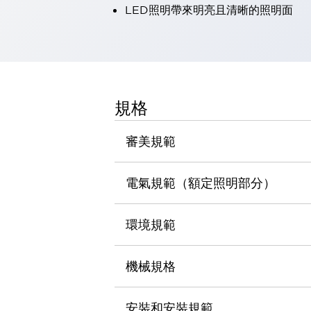
LED照明帶來明亮且清晰的照明面
瀏覽全部
機器人
使人機協作更安全、更高效
發揮協作機器人潛力的安全措施
瀏覽全部
半導體
提高半導體製造裝置設計自由度的方法
規格
瞬間完成開關的更換，避免停機時間拉長
充分對應安全標準
瀏覽全部
審美規範
瀏覽全部
解決方案
IIoT（工業物聯網）
電氣規範（額定照明部分）
去面板化
RFID 認證
安全及其未來
環境規範
安全及其未來 | 解決⽅案
瀏覽全部
從基礎了解安全元件
機械規格
瀏覽全部
資源與文件
安裝和安裝規範