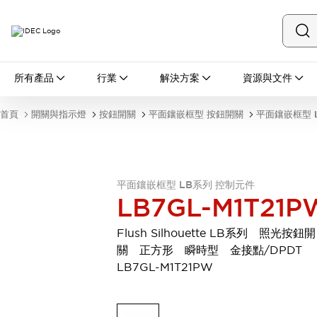
所有產品
所有產品
行業
解決方案
資源與文件
開關與指示燈
按鈕開關
首頁
開關與指示燈
按鈕開關
平面鑲嵌框型 按鈕開關
平面鑲嵌框型 
指示燈和蜂鳴器
瀏覽全部
安全與防爆
安全設備
防爆設備
平面鑲嵌框型 LB系列 控制元件
瀏覽全部
LB7GL-M1T21P
盤櫃
繼電器·計時器
Flush Silhouette LB系列 照光按鈕開
電源供應器
關 正方形 瞬時型 金接點/DPDT
回路保護器
LB7GL-M1T21PW
LED照明裝置
端子台
瀏覽全部
自動化