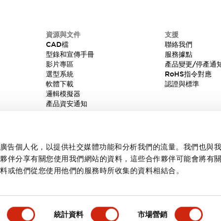
資源與文件
支援
CAD檔
聯絡我們
型錄和宣傳手冊
服務據點
影片專區
產品變更/停產通
選型系統
RoHS指令對應
軟體下載
認證與標準
邏輯模擬器
產品資安通知
內容和廣告個人化，以提供社交媒體功能和分析我們的流量。我們也與
作夥伴分享有關您使用我們網站的資料，這些合作夥伴可能會將有
資料或他們從您使用他們的服務時所收集的資料相結合。
統計資料
市場營銷
產品詳情
主要特點
規格
文件和檔案