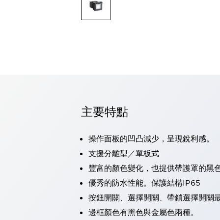
可程式控制器
可程式人機介面
工業乙太網路設備
瀏覽全部
自動識別
自動識別
感測器
瀏覽全部
行業
汽車
主要特點
工業機器人的潛在風險，從第三者角度徹底驗證
減少安全柵內的人身事故
兼顧良好的視認性及減少維修工時
操作面板的凹凸減少，呈現銳利感。
最適合小型裝置的安全對策
瀏覽全部
支援分離型／單板式
工具機
豐富的顏色變化，也提供帶護罩的黑
降低機床成本的技巧簡單的讓人意外
尋找讓機床更小型化的可能性
優秀的防水性能。保護結構IP65
從外觀設計的觀點提升機床的附加價值
按鈕開關、選擇開關、帶鎖選擇開關最
預防導致機器故障的「瞬停」
邊框顏色有黑色與金屬色兩種。
3位置促動開關確保綜合加工中心機的安全性