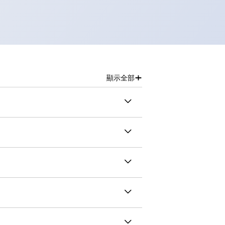
+
顯示全部