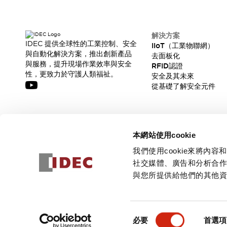
解決方案
IDEC 提供全球性的工業控制、安全
IIoT（工業物聯網）
與自動化解決方案，推出創新產品
去面板化
與服務，提升現場作業效率與安全
RFID認證
性，更致力於守護人類福祉。
安全及其未來
從基礎了解安全元件
訂閱我們的電子報，獲取我們的最新訊息!
本網站使用cookie
訂閱
我們使用cookie來將
社交媒體、廣告和分析合
與您所提供給他們的其他
© 2026 IDEC Corporation
隱私權政策
使用條款
同
必要
首選項
意