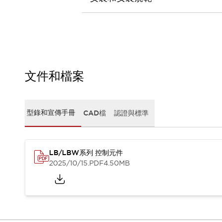
CAD檔
型錄和宣傳手冊
影片專區
選型系統
軟體下載
邏輯模擬器
產品資安通知
文件和檔案
最新消息
新聞中心
活動
型錄和宣傳手冊
CAD檔
認證與標準
促銷活動
部落格
支援
LB/LBW系列 控制元件
聯絡我們
服務據點
2025/10/15
.PDF
4.50MB
產品變更/停產通知
RoHS指令對應
認證與標準