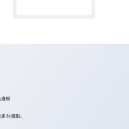
色邊框
多3c接點。