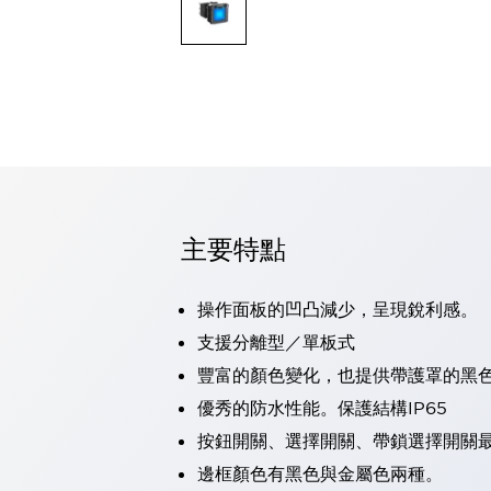
可程式控制器
可程式人機介面
工業乙太網路設備
瀏覽全部
自動識別
自動識別
感測器
瀏覽全部
行業
汽車
主要特點
工業機器人的潛在風險，從第三者角度徹底驗證
減少安全柵內的人身事故
兼顧良好的視認性及減少維修工時
操作面板的凹凸減少，呈現銳利感。
最適合小型裝置的安全對策
瀏覽全部
支援分離型／單板式
工具機
豐富的顏色變化，也提供帶護罩的黑
降低機床成本的技巧簡單的讓人意外
尋找讓機床更小型化的可能性
優秀的防水性能。保護結構IP65
從外觀設計的觀點提升機床的附加價值
按鈕開關、選擇開關、帶鎖選擇開關最
預防導致機器故障的「瞬停」
邊框顏色有黑色與金屬色兩種。
3位置促動開關確保綜合加工中心機的安全性