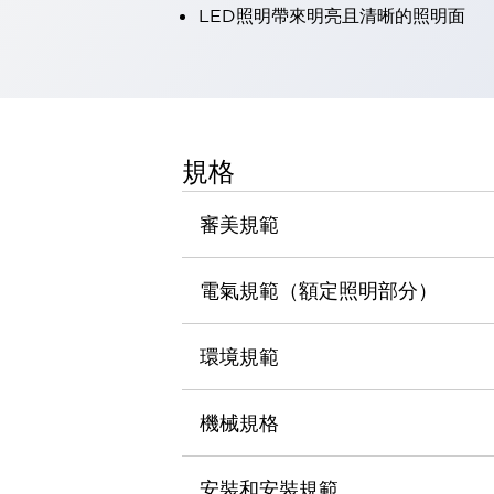
LED照明帶來明亮且清晰的照明面
瀏覽全部
機器人
使人機協作更安全、更高效
發揮協作機器人潛力的安全措施
瀏覽全部
半導體
提高半導體製造裝置設計自由度的方法
規格
瞬間完成開關的更換，避免停機時間拉長
充分對應安全標準
瀏覽全部
審美規範
瀏覽全部
解決方案
IIoT（工業物聯網）
電氣規範（額定照明部分）
去面板化
RFID 認證
安全及其未來
環境規範
安全及其未來 | 解決⽅案
瀏覽全部
從基礎了解安全元件
機械規格
瀏覽全部
資源與文件
安裝和安裝規範