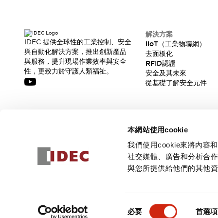
解決方案
IDEC 提供全球性的工業控制、安全
IIoT（工業物聯網）
與自動化解決方案，推出創新產品
去面板化
與服務，提升現場作業效率與安全
RFID認證
性，更致力於守護人類福祉。
安全及其未來
從基礎了解安全元件
訂閱我們的電子報，獲取我們的最新訊息!
本網站使用cookie
訂閱
我們使用cookie來將
社交媒體、廣告和分析合
與您所提供給他們的其他
© 2026 IDEC Corporation
隱私權政策
使用條款
同
必要
首選項
意