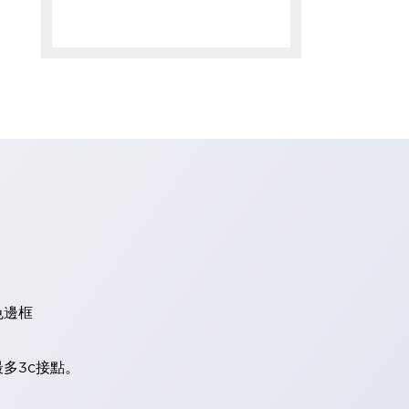
色邊框
多3c接點。