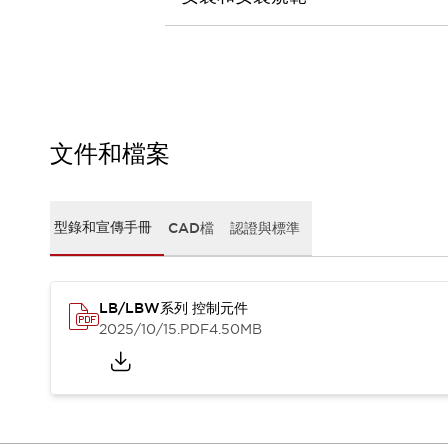
CAD檔
型錄和宣傳手冊
影片專區
選型系統
軟體下載
邏輯模擬器
產品資安通知
文件和檔案
最新消息
新聞中心
活動
型錄和宣傳手冊
CAD檔
認證與標準
促銷活動
部落格
支援
LB/LBW系列 控制元件
聯絡我們
服務據點
2025/10/15
.PDF
4.50MB
產品變更/停產通知
RoHS指令對應
認證與標準