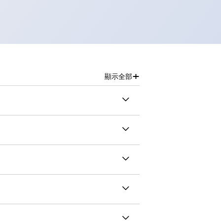
+
顯示全部