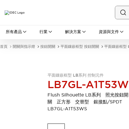
所有產品
所有產品
行業
解決方案
資源與文件
開關與指示燈
按鈕開關
首頁
開關與指示燈
按鈕開關
平面鑲嵌框型 按鈕開關
平面鑲嵌框型 
指示燈和蜂鳴器
瀏覽全部
安全與防爆
安全設備
防爆設備
平面鑲嵌框型 LB系列 控制元件
瀏覽全部
LB7GL-A1T53W
盤櫃
繼電器·計時器
Flush Silhouette LB系列 照光按鈕開
電源供應器
關 正方形 交替型 銀接點/SPDT
回路保護器
LB7GL-A1T53WS
LED照明裝置
端子台
瀏覽全部
自動化