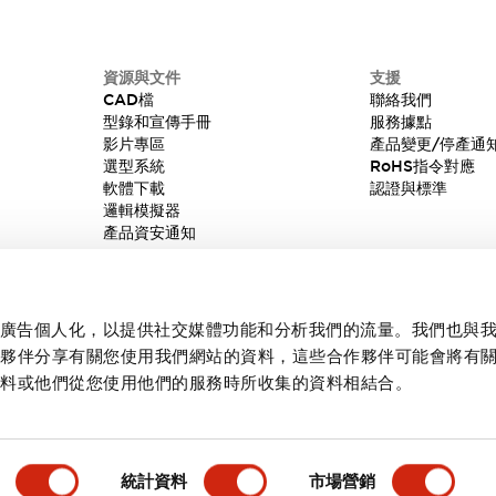
資源與文件
支援
CAD檔
聯絡我們
型錄和宣傳手冊
服務據點
影片專區
產品變更/停產通
選型系統
RoHS指令對應
軟體下載
認證與標準
邏輯模擬器
產品資安通知
內容和廣告個人化，以提供社交媒體功能和分析我們的流量。我們也與
作夥伴分享有關您使用我們網站的資料，這些合作夥伴可能會將有
資料或他們從您使用他們的服務時所收集的資料相結合。
統計資料
市場營銷
產品詳情
主要特點
規格
文件和檔案