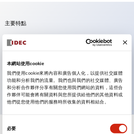
主要特點
操作面板的凹凸減少，呈現銳利感。
支援分離型／單板式
豐富的顏色變化，也提供帶護罩的黑色邊框
本網站使用cookie
優秀的防水性能。保護結構IP65
我們使用cookie來將內容和廣告個人化，以提供社交媒體
按鈕開關、選擇開關、帶鎖選擇開關最多3c接點。
功能和分析我們的流量。我們也與我們的社交媒體、廣告
邊框顏色有黑色與金屬色兩種。
和分析合作夥伴分享有關您使用我們網站的資料，這些合
LED照明帶來明亮且清晰的照明面
作夥伴可能會將有關資料與您所提供給他們的其他資料或
他們從您使用他們的服務時所收集的資料相結合。
同
+
規格
必要
顯示全部
意