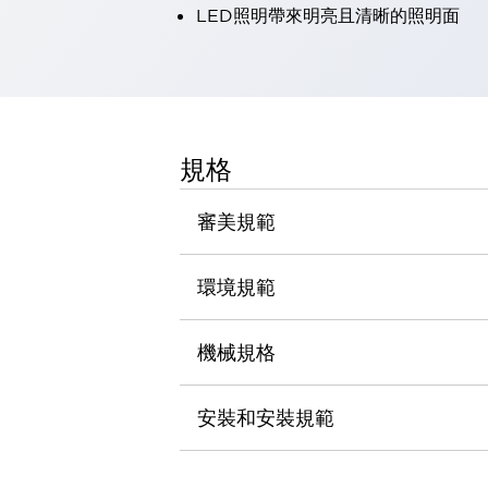
LED照明帶來明亮且清晰的照明面
瀏覽全部
機器人
使人機協作更安全、更高效
發揮協作機器人潛力的安全措施
瀏覽全部
半導體
提高半導體製造裝置設計自由度的方法
規格
瞬間完成開關的更換，避免停機時間拉長
充分對應安全標準
瀏覽全部
審美規範
瀏覽全部
解決方案
IIoT（工業物聯網）
環境規範
去面板化
RFID 認證
安全及其未來
機械規格
安全及其未來 | 解決⽅案
瀏覽全部
從基礎了解安全元件
安裝和安裝規範
瀏覽全部
資源與文件