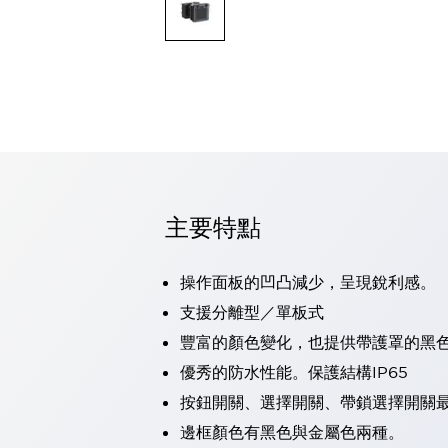
可程式控制器
可程式人機介面
工業乙太網路設備
瀏覽全部
自動識別
自動識別
感測器
瀏覽全部
行業
汽車
主要特點
工業機器人的潛在風險，從第三者角度徹底驗證
減少安全柵內的人身事故
兼顧良好的視認性及減少維修工時
操作面板的凹凸減少，呈現銳利感。
最適合小型裝置的安全對策
瀏覽全部
支援分離型／單板式
工具機
豐富的顏色變化，也提供帶護罩的黑
降低機床成本的技巧簡單的讓人意外
尋找讓機床更小型化的可能性
優秀的防水性能。保護結構IP65
從外觀設計的觀點提升機床的附加價值
按鈕開關、選擇開關、帶鎖選擇開關最
預防導致機器故障的「瞬停」
邊框顏色有黑色與金屬色兩種。
3位置促動開關確保綜合加工中心機的安全性