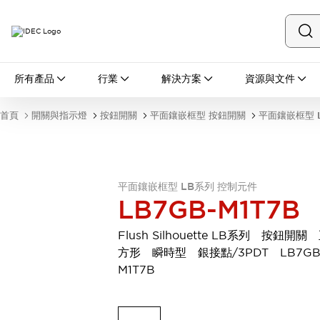
所有產品
所有產品
行業
解決方案
資源與文件
開關與指示燈
按鈕開關
首頁
開關與指示燈
按鈕開關
平面鑲嵌框型 按鈕開關
平面鑲嵌框型 
指示燈和蜂鳴器
瀏覽全部
安全與防爆
安全設備
防爆設備
平面鑲嵌框型 LB系列 控制元件
瀏覽全部
LB7GB-M1T7B
盤櫃
繼電器·計時器
Flush Silhouette LB系列 按鈕開關
電源供應器
方形 瞬時型 銀接點/3PDT LB7GB
回路保護器
M1T7B
LED照明裝置
端子台
瀏覽全部
自動化