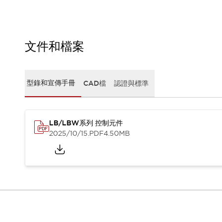
CAD檔
型錄和宣傳手冊
影片專區
選型系統
文件和檔案
軟體下載
邏輯模擬器
產品資安通知
型錄和宣傳手冊
CAD檔
認證與標準
最新消息
新聞中心
活動
促銷活動
LB/LBW系列 控制元件
部落格
2025/10/15
.PDF
4.50MB
支援
聯絡我們
服務據點
產品變更/停產通知
RoHS指令對應
認證與標準