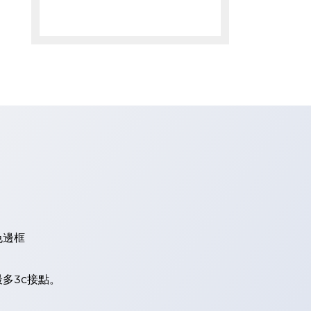
色邊框
多3c接點。