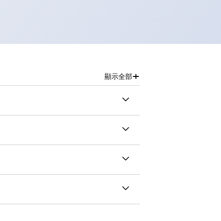
+
顯示全部