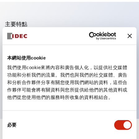
主要特點
操作面板的凹凸減少，呈現銳利感。
支援分離型／單板式
本網站使用cookie
豐富的顏色變化，也提供帶護罩的黑色邊框
優秀的防水性能。保護結構IP65
我們使用cookie來將內容和廣告個人化，以提供社交媒體
功能和分析我們的流量。我們也與我們的社交媒體、廣告
按鈕開關、選擇開關、帶鎖選擇開關最多3c接點。
和分析合作夥伴分享有關您使用我們網站的資料，這些合
邊框顏色有黑色與金屬色兩種。
作夥伴可能會將有關資料與您所提供給他們的其他資料或
LED照明帶來明亮且清晰的照明面
他們從您使用他們的服務時所收集的資料相結合。
同
必要
意
+
規格
選
顯示全部