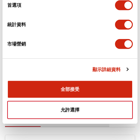
擇
首選項
審美規範
統計資料
環境規範
機械規格
市場營銷
安裝和安裝規範
顯示詳細資料
全部接受
文件和檔案
允許選擇
型錄和宣傳手冊
CAD檔
認證與標準
技術文件