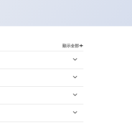
+
顯示全部