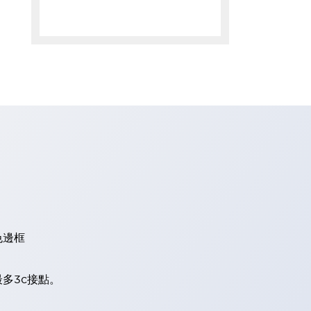
色邊框
多3c接點。