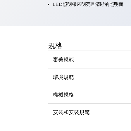
LED照明帶來明亮且清晰的照明面
瀏覽全部
機器人
使人機協作更安全、更高效
發揮協作機器人潛力的安全措施
瀏覽全部
半導體
提高半導體製造裝置設計自由度的方法
規格
瞬間完成開關的更換，避免停機時間拉長
充分對應安全標準
瀏覽全部
審美規範
瀏覽全部
解決方案
IIoT（工業物聯網）
環境規範
去面板化
RFID 認證
安全及其未來
機械規格
安全及其未來 | 解決⽅案
瀏覽全部
從基礎了解安全元件
安裝和安裝規範
瀏覽全部
資源與文件