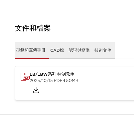
CAD檔
型錄和宣傳手冊
影片專區
選型系統
文件和檔案
軟體下載
邏輯模擬器
產品資安通知
型錄和宣傳手冊
CAD檔
認證與標準
技術文件
最新消息
新聞中心
活動
促銷活動
LB/LBW系列 控制元件
部落格
2025/10/15
.PDF
4.50MB
支援
聯絡我們
服務據點
產品變更/停產通知
RoHS指令對應
認證與標準