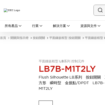
所有產品
所有產品
行業
解決方案
資源與文件
開關與指示燈
按鈕開關
首頁
開關與指示燈
按鈕開關
平面鑲嵌框型 按鈕開關
平面鑲嵌框型 
指示燈和蜂鳴器
瀏覽全部
安全與防爆
安全設備
防爆設備
平面鑲嵌框型 LB系列 控制元件
瀏覽全部
LB7B-M1T2LY
盤櫃
繼電器·計時器
Flush Silhouette LB系列 按鈕開關
電源供應器
方形 瞬時型 金接點/DPDT LB7B-
回路保護器
M1T2LY
LED照明裝置
端子台
瀏覽全部
自動化