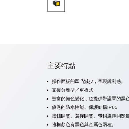
可程式控制器
可程式人機介面
工業乙太網路設備
瀏覽全部
自動識別
自動識別
感測器
瀏覽全部
行業
汽車
主要特點
工業機器人的潛在風險，從第三者角度徹底驗證
減少安全柵內的人身事故
兼顧良好的視認性及減少維修工時
操作面板的凹凸減少，呈現銳利感。
最適合小型裝置的安全對策
瀏覽全部
支援分離型／單板式
工具機
豐富的顏色變化，也提供帶護罩的黑
降低機床成本的技巧簡單的讓人意外
尋找讓機床更小型化的可能性
優秀的防水性能。保護結構IP65
從外觀設計的觀點提升機床的附加價值
按鈕開關、選擇開關、帶鎖選擇開關最
預防導致機器故障的「瞬停」
邊框顏色有黑色與金屬色兩種。
3位置促動開關確保綜合加工中心機的安全性