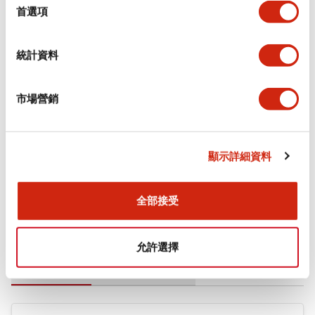
擇
首選項
審美規範
統計資料
環境規範
機械規格
市場營銷
安裝和安裝規範
顯示詳細資料
全部接受
文件和檔案
允許選擇
型錄和宣傳手冊
CAD檔
認證與標準