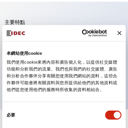
主要特點
操作面板的凹凸減少，呈現銳利感。
支援分離型／單板式
本網站使用cookie
豐富的顏色變化，也提供帶護罩的黑色邊框
優秀的防水性能。保護結構IP65
我們使用cookie來將內容和廣告個人化，以提供社交媒體
功能和分析我們的流量。我們也與我們的社交媒體、廣告
按鈕開關、選擇開關、帶鎖選擇開關最多3c接點。
和分析合作夥伴分享有關您使用我們網站的資料，這些合
邊框顏色有黑色與金屬色兩種。
作夥伴可能會將有關資料與您所提供給他們的其他資料或
LED照明帶來明亮且清晰的照明面
他們從您使用他們的服務時所收集的資料相結合。
同
必要
意
+
規格
選
顯示全部