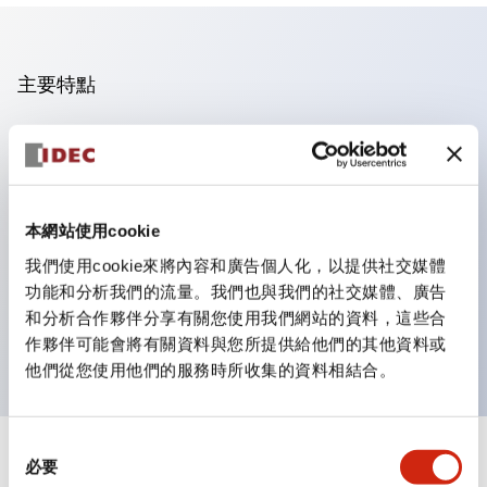
主要特點
操作面板的凹凸減少，呈現銳利感。
支援分離型／單板式
豐富的顏色變化，也提供帶護罩的黑色邊框
本網站使用cookie
優秀的防水性能。保護結構IP65
我們使用cookie來將內容和廣告個人化，以提供社交媒體
按鈕開關、選擇開關、帶鎖選擇開關最多3c接點。
功能和分析我們的流量。我們也與我們的社交媒體、廣告
邊框顏色有黑色與金屬色兩種。
和分析合作夥伴分享有關您使用我們網站的資料，這些合
LED照明帶來明亮且清晰的照明面
作夥伴可能會將有關資料與您所提供給他們的其他資料或
他們從您使用他們的服務時所收集的資料相結合。
同
+
規格
必要
顯示全部
意