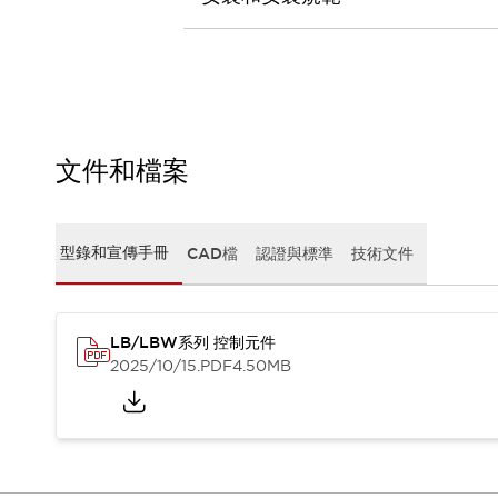
CAD檔
型錄和宣傳手冊
影片專區
選型系統
軟體下載
邏輯模擬器
產品資安通知
文件和檔案
最新消息
新聞中心
活動
型錄和宣傳手冊
CAD檔
認證與標準
技術文件
促銷活動
部落格
支援
LB/LBW系列 控制元件
聯絡我們
服務據點
2025/10/15
.PDF
4.50MB
產品變更/停產通知
RoHS指令對應
認證與標準