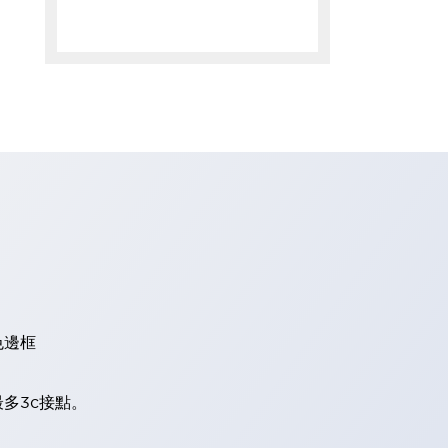
色邊框
多3c接點。