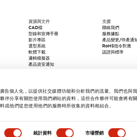
資源與文件
支援
CAD檔
聯絡我們
型錄和宣傳手冊
服務據點
影片專區
產品變更/停產通
選型系統
RoHS指令對應
軟體下載
認證與標準
邏輯模擬器
產品資安通知
內容和廣告個人化，以提供社交媒體功能和分析我們的流量。我們也與
作夥伴分享有關您使用我們網站的資料，這些合作夥伴可能會將有
資料或他們從您使用他們的服務時所收集的資料相結合。
統計資料
市場營銷
產品詳情
主要特點
規格
文件和檔案