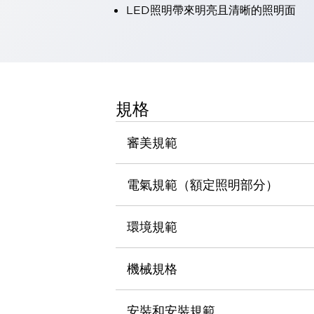
LED照明帶來明亮且清晰的照明面
瀏覽全部
機器人
使人機協作更安全、更高效
發揮協作機器人潛力的安全措施
瀏覽全部
半導體
提高半導體製造裝置設計自由度的方法
規格
瞬間完成開關的更換，避免停機時間拉長
充分對應安全標準
瀏覽全部
審美規範
瀏覽全部
解決方案
IIoT（工業物聯網）
電氣規範（額定照明部分）
去面板化
RFID 認證
安全及其未來
環境規範
安全及其未來 | 解決⽅案
瀏覽全部
從基礎了解安全元件
機械規格
瀏覽全部
資源與文件
安裝和安裝規範