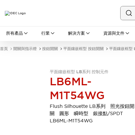
所有產品
所有產品
行業
解決方案
資源與文件
開關與指示燈
按鈕開關
首頁
開關與指示燈
按鈕開關
平面鑲嵌框型 按鈕開關
平面鑲嵌框型 
指示燈和蜂鳴器
瀏覽全部
安全與防爆
平面鑲嵌框型 LB系列 控制元件
安全設備
防爆設備
LB6ML-
瀏覽全部
盤櫃
M1T54WG
繼電器·計時器
電源供應器
Flush Silhouette LB系列 照光按鈕開
回路保護器
關 圓形 瞬時型 銀接點/SPDT
LED照明裝置
LB6ML-M1T54WG
端子台
瀏覽全部
自動化