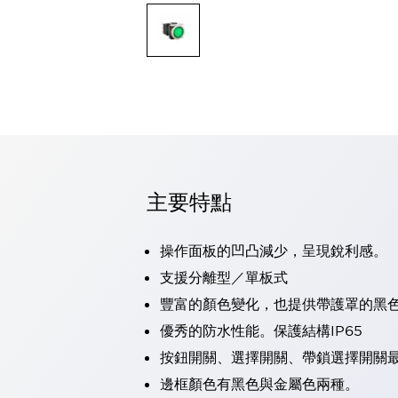
可程式控制器
可程式人機介面
工業乙太網路設備
瀏覽全部
自動識別
自動識別
感測器
瀏覽全部
行業
汽車
主要特點
工業機器人的潛在風險，從第三者角度徹底驗證
減少安全柵內的人身事故
兼顧良好的視認性及減少維修工時
操作面板的凹凸減少，呈現銳利感。
最適合小型裝置的安全對策
瀏覽全部
支援分離型／單板式
工具機
豐富的顏色變化，也提供帶護罩的黑
降低機床成本的技巧簡單的讓人意外
尋找讓機床更小型化的可能性
優秀的防水性能。保護結構IP65
從外觀設計的觀點提升機床的附加價值
按鈕開關、選擇開關、帶鎖選擇開關最
預防導致機器故障的「瞬停」
邊框顏色有黑色與金屬色兩種。
3位置促動開關確保綜合加工中心機的安全性