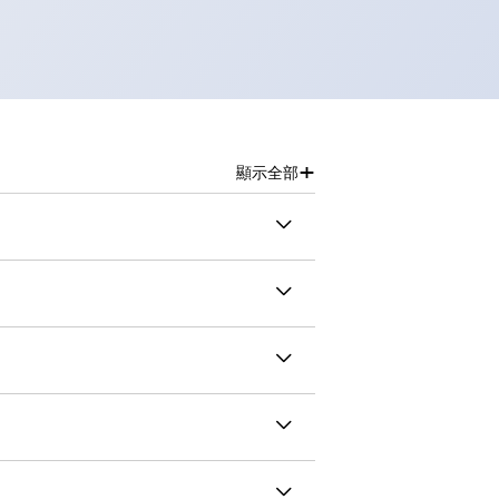
+
顯示全部