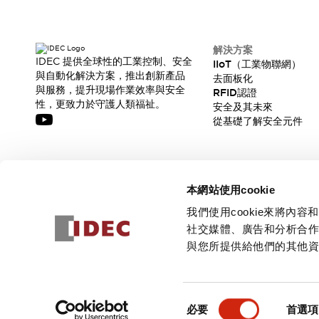
解決方案
IDEC 提供全球性的工業控制、安全
IIoT（工業物聯網）
與自動化解決方案，推出創新產品
去面板化
與服務，提升現場作業效率與安全
RFID認證
性，更致力於守護人類福祉。
安全及其未來
從基礎了解安全元件
訂閱我們的電子報，獲取我們的最新訊息!
本網站使用cookie
訂閱
我們使用cookie來將
社交媒體、廣告和分析合
與您所提供給他們的其他
© 2026 IDEC Corporation
隱私權政策
使用條款
同
必要
首選項
意