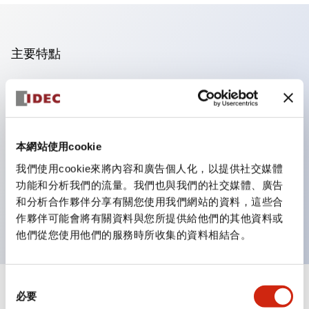
主要特點
操作面板的凹凸減少，呈現銳利感。
支援分離型／單板式
豐富的顏色變化，也提供帶護罩的黑色邊框
本網站使用cookie
優秀的防水性能。保護結構IP65
我們使用cookie來將內容和廣告個人化，以提供社交媒體
按鈕開關、選擇開關、帶鎖選擇開關最多3c接點。
功能和分析我們的流量。我們也與我們的社交媒體、廣告
邊框顏色有黑色與金屬色兩種。
和分析合作夥伴分享有關您使用我們網站的資料，這些合
LED照明帶來明亮且清晰的照明面
作夥伴可能會將有關資料與您所提供給他們的其他資料或
他們從您使用他們的服務時所收集的資料相結合。
同
+
規格
必要
顯示全部
意