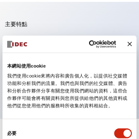
主要特點
操作面板的凹凸減少，呈現銳利感。
支援分離型／單板式
豐富的顏色變化，也提供帶護罩的黑色邊框
本網站使用cookie
優秀的防水性能。保護結構IP65
我們使用cookie來將內容和廣告個人化，以提供社交媒體
按鈕開關、選擇開關、帶鎖選擇開關最多3c接點。
功能和分析我們的流量。我們也與我們的社交媒體、廣告
邊框顏色有黑色與金屬色兩種。
和分析合作夥伴分享有關您使用我們網站的資料，這些合
LED照明帶來明亮且清晰的照明面
作夥伴可能會將有關資料與您所提供給他們的其他資料或
他們從您使用他們的服務時所收集的資料相結合。
同
+
規格
必要
顯示全部
意