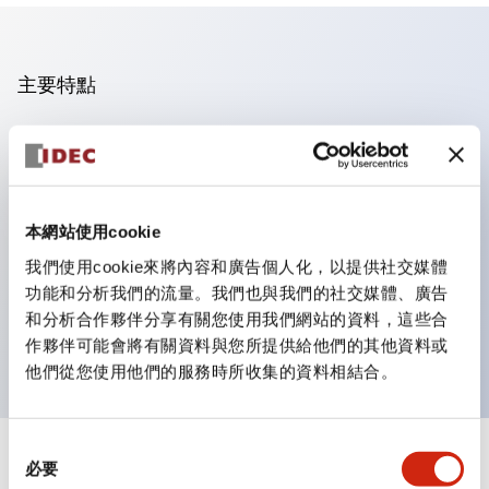
主要特點
操作面板的凹凸減少，呈現銳利感。
支援分離型／單板式
豐富的顏色變化，也提供帶護罩的黑色邊框
本網站使用cookie
優秀的防水性能。保護結構IP65
我們使用cookie來將內容和廣告個人化，以提供社交媒體
按鈕開關、選擇開關、帶鎖選擇開關最多3c接點。
功能和分析我們的流量。我們也與我們的社交媒體、廣告
邊框顏色有黑色與金屬色兩種。
和分析合作夥伴分享有關您使用我們網站的資料，這些合
LED照明帶來明亮且清晰的照明面
作夥伴可能會將有關資料與您所提供給他們的其他資料或
他們從您使用他們的服務時所收集的資料相結合。
同
+
規格
必要
顯示全部
意