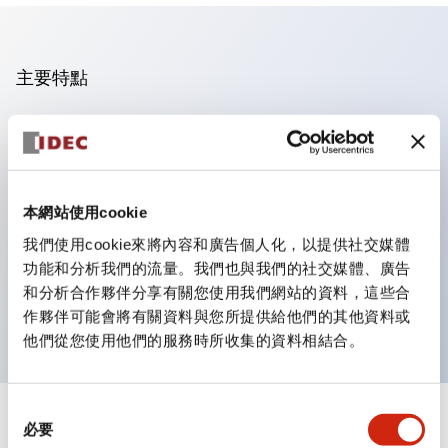
主要特點
操作面板的凹凸減少，呈現銳利感。
支援分離型／單板式
豐富的顏色變化，也提供帶護罩的黑色邊框
本網站使用cookie
優秀的防水性能。保護結構IP65
我們使用cookie來將內容和廣告個人化，以提供社交媒體
按鈕開關、選擇開關、帶鎖選擇開關最多3c接點。
功能和分析我們的流量。我們也與我們的社交媒體、廣告
邊框顏色有黑色與金屬色兩種。
和分析合作夥伴分享有關您使用我們網站的資料，這些合
LED照明帶來明亮且清晰的照明面
作夥伴可能會將有關資料與您所提供給他們的其他資料或
他們從您使用他們的服務時所收集的資料相結合。
同
+
規格
必要
顯示全部
意