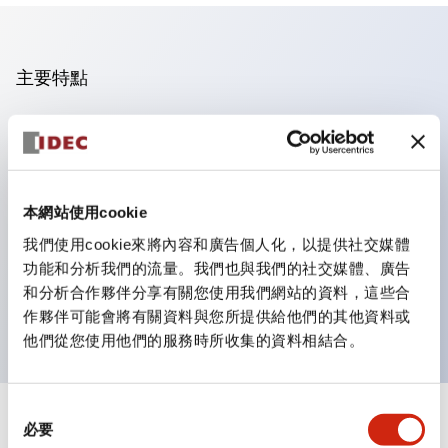
主要特點
操作面板的凹凸減少，呈現銳利感。
支援分離型／單板式
豐富的顏色變化，也提供帶護罩的黑色邊框
本網站使用cookie
優秀的防水性能。保護結構IP65
我們使用cookie來將內容和廣告個人化，以提供社交媒體
按鈕開關、選擇開關、帶鎖選擇開關最多3c接點。
功能和分析我們的流量。我們也與我們的社交媒體、廣告
邊框顏色有黑色與金屬色兩種。
和分析合作夥伴分享有關您使用我們網站的資料，這些合
LED照明帶來明亮且清晰的照明面
作夥伴可能會將有關資料與您所提供給他們的其他資料或
他們從您使用他們的服務時所收集的資料相結合。
同
+
規格
必要
顯示全部
意