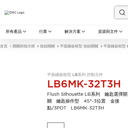
所有產品
所有產品
行業
解決方案
資源與文件
開關與指示燈
按鈕開關
首頁
開關與指示燈
按鈕開關
平面鑲嵌框型 按鈕開關
平面鑲嵌框型 
指示燈和蜂鳴器
瀏覽全部
安全與防爆
安全設備
防爆設備
平面鑲嵌框型 LB系列 控制元件
瀏覽全部
LB6MK-32T3H
盤櫃
繼電器·計時器
Flush Silhouette LB系列 鑰匙選擇開
電源供應器
關 鑰匙操作型 45°-3位置 金接
回路保護器
點/3PDT LB6MK-32T3H
LED照明裝置
端子台
瀏覽全部
自動化