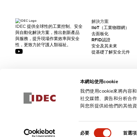
解決方案
IDEC 提供全球性的工業控制、安全
IIoT（工業物聯網）
與自動化解決方案，推出創新產品
去面板化
與服務，提升現場作業效率與安全
RFID認證
性，更致力於守護人類福祉。
安全及其未來
從基礎了解安全元件
訂閱我們的電子報，獲取我們的最新訊息!
本網站使用cookie
訂閱
我們使用cookie來將
社交媒體、廣告和分析合
與您所提供給他們的其他
© 2026 IDEC Corporation
隱私權政策
使用條款
同
必要
首選項
意