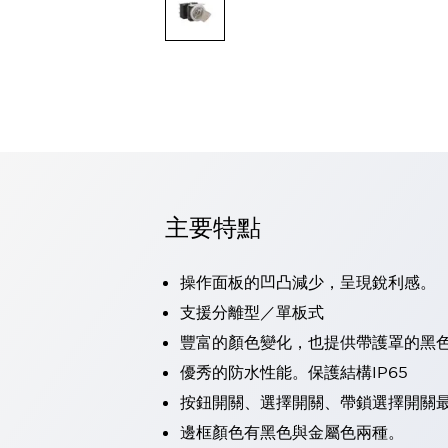
可程式控制器
可程式人機介面
工業乙太網路設備
瀏覽全部
自動識別
自動識別
感測器
瀏覽全部
行業
汽車
主要特點
工業機器人的潛在風險，從第三者角度徹底驗證
減少安全柵內的人身事故
兼顧良好的視認性及減少維修工時
操作面板的凹凸減少，呈現銳利感。
最適合小型裝置的安全對策
瀏覽全部
支援分離型／單板式
工具機
豐富的顏色變化，也提供帶護罩的黑
降低機床成本的技巧簡單的讓人意外
尋找讓機床更小型化的可能性
優秀的防水性能。保護結構IP65
從外觀設計的觀點提升機床的附加價值
按鈕開關、選擇開關、帶鎖選擇開關最
預防導致機器故障的「瞬停」
邊框顏色有黑色與金屬色兩種。
3位置促動開關確保綜合加工中心機的安全性