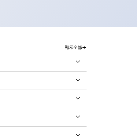
+
顯示全部