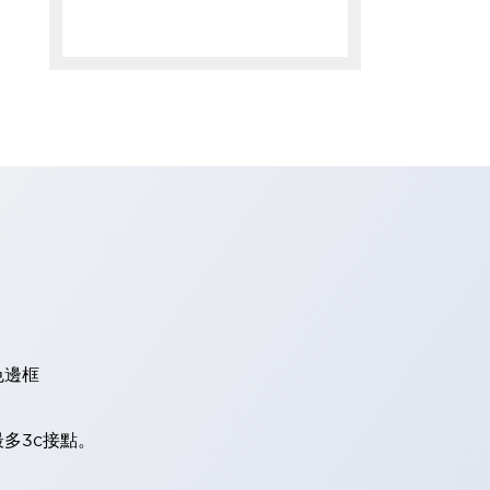
色邊框
多3c接點。