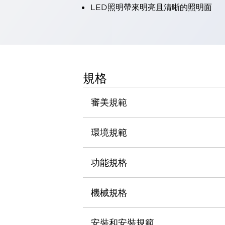
LED照明帶來明亮且清晰的照明面
瀏覽全部
機器人
使人機協作更安全、更高效
發揮協作機器人潛力的安全措施
瀏覽全部
半導體
提高半導體製造裝置設計自由度的方法
規格
瞬間完成開關的更換，避免停機時間拉長
充分對應安全標準
瀏覽全部
審美規範
瀏覽全部
解決方案
IIoT（工業物聯網）
環境規範
去面板化
RFID 認證
安全及其未來
功能規格
安全及其未來 | 解決⽅案
瀏覽全部
從基礎了解安全元件
機械規格
瀏覽全部
資源與文件
安裝和安裝規範