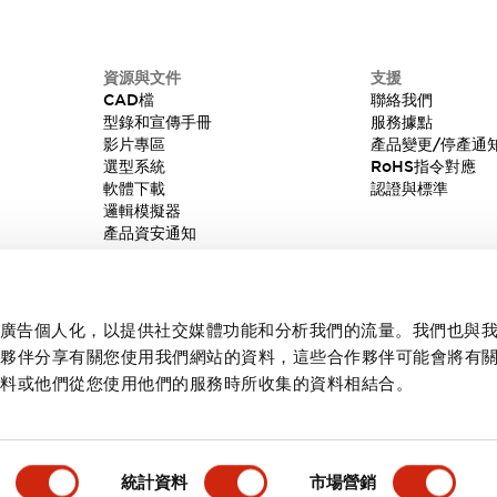
資源與文件
支援
CAD檔
聯絡我們
型錄和宣傳手冊
服務據點
影片專區
產品變更/停產通
選型系統
RoHS指令對應
軟體下載
認證與標準
邏輯模擬器
產品資安通知
內容和廣告個人化，以提供社交媒體功能和分析我們的流量。我們也與
作夥伴分享有關您使用我們網站的資料，這些合作夥伴可能會將有
資料或他們從您使用他們的服務時所收集的資料相結合。
統計資料
市場營銷
產品詳情
主要特點
規格
文件和檔案