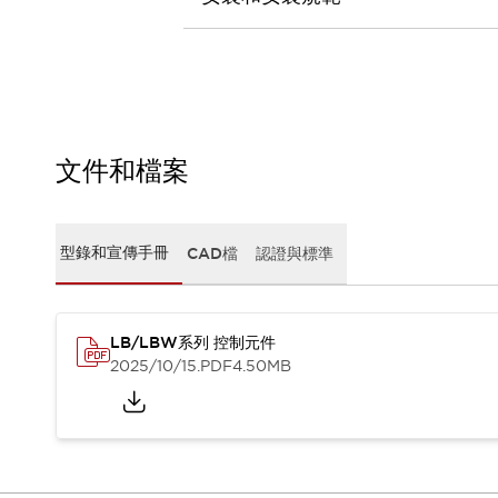
CAD檔
型錄和宣傳手冊
影片專區
選型系統
軟體下載
邏輯模擬器
產品資安通知
文件和檔案
最新消息
新聞中心
活動
型錄和宣傳手冊
CAD檔
認證與標準
促銷活動
部落格
支援
LB/LBW系列 控制元件
聯絡我們
服務據點
2025/10/15
.PDF
4.50MB
產品變更/停產通知
RoHS指令對應
認證與標準