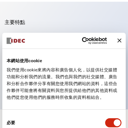
主要特點
操作面板的凹凸減少，呈現銳利感。
支援分離型／單板式
豐富的顏色變化，也提供帶護罩的黑色邊框
本網站使用cookie
優秀的防水性能。保護結構IP65
我們使用cookie來將內容和廣告個人化，以提供社交媒體
按鈕開關、選擇開關、帶鎖選擇開關最多3c接點。
功能和分析我們的流量。我們也與我們的社交媒體、廣告
邊框顏色有黑色與金屬色兩種。
和分析合作夥伴分享有關您使用我們網站的資料，這些合
LED照明帶來明亮且清晰的照明面
作夥伴可能會將有關資料與您所提供給他們的其他資料或
他們從您使用他們的服務時所收集的資料相結合。
同
+
規格
必要
顯示全部
意