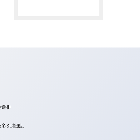
色邊框
多3c接點。