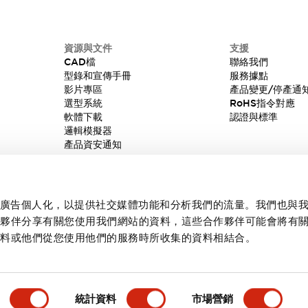
資源與文件
支援
CAD檔
聯絡我們
型錄和宣傳手冊
服務據點
影片專區
產品變更/停產通
選型系統
RoHS指令對應
軟體下載
認證與標準
邏輯模擬器
產品資安通知
內容和廣告個人化，以提供社交媒體功能和分析我們的流量。我們也與
作夥伴分享有關您使用我們網站的資料，這些合作夥伴可能會將有
資料或他們從您使用他們的服務時所收集的資料相結合。
統計資料
市場營銷
產品詳情
主要特點
規格
文件和檔案