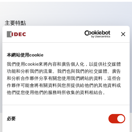
主要特點
操作面板的凹凸減少，呈現銳利感。
支援分離型／單板式
本網站使用cookie
豐富的顏色變化，也提供帶護罩的黑色邊框
優秀的防水性能。保護結構IP65
我們使用cookie來將內容和廣告個人化，以提供社交媒體
功能和分析我們的流量。我們也與我們的社交媒體、廣告
按鈕開關、選擇開關、帶鎖選擇開關最多3c接點。
和分析合作夥伴分享有關您使用我們網站的資料，這些合
邊框顏色有黑色與金屬色兩種。
作夥伴可能會將有關資料與您所提供給他們的其他資料或
LED照明帶來明亮且清晰的照明面
他們從您使用他們的服務時所收集的資料相結合。
同
必要
意
+
規格
選
顯示全部