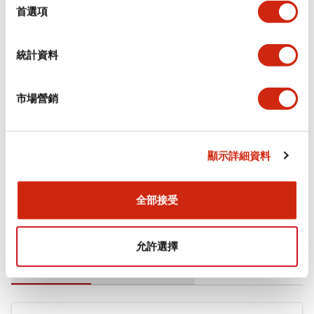
擇
首選項
審美規範
統計資料
環境規範
機械規格
市場營銷
安裝和安裝規範
顯示詳細資料
全部接受
文件和檔案
允許選擇
型錄和宣傳手冊
CAD檔
認證與標準