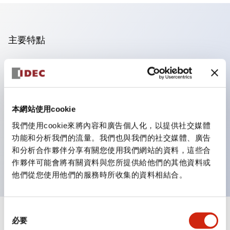
主要特點
操作面板的凹凸減少，呈現銳利感。
支援分離型／單板式
豐富的顏色變化，也提供帶護罩的黑色邊框
本網站使用cookie
優秀的防水性能。保護結構IP65
我們使用cookie來將內容和廣告個人化，以提供社交媒體
按鈕開關、選擇開關、帶鎖選擇開關最多3c接點。
功能和分析我們的流量。我們也與我們的社交媒體、廣告
邊框顏色有黑色與金屬色兩種。
和分析合作夥伴分享有關您使用我們網站的資料，這些合
LED照明帶來明亮且清晰的照明面
作夥伴可能會將有關資料與您所提供給他們的其他資料或
他們從您使用他們的服務時所收集的資料相結合。
同
+
規格
必要
顯示全部
意