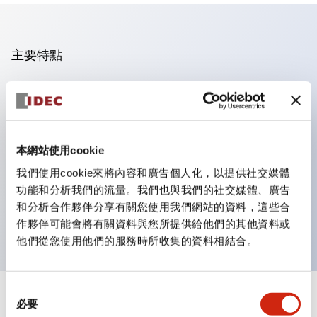
主要特點
操作面板的凹凸減少，呈現銳利感。
支援分離型／單板式
豐富的顏色變化，也提供帶護罩的黑色邊框
本網站使用cookie
優秀的防水性能。保護結構IP65
我們使用cookie來將內容和廣告個人化，以提供社交媒體
按鈕開關、選擇開關、帶鎖選擇開關最多3c接點。
功能和分析我們的流量。我們也與我們的社交媒體、廣告
邊框顏色有黑色與金屬色兩種。
和分析合作夥伴分享有關您使用我們網站的資料，這些合
LED照明帶來明亮且清晰的照明面
作夥伴可能會將有關資料與您所提供給他們的其他資料或
他們從您使用他們的服務時所收集的資料相結合。
同
+
規格
必要
顯示全部
意