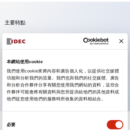
主要特點
操作面板的凹凸減少，呈現銳利感。
支援分離型／單板式
豐富的顏色變化，也提供帶護罩的黑色邊框
本網站使用cookie
優秀的防水性能。保護結構IP65
我們使用cookie來將內容和廣告個人化，以提供社交媒體
按鈕開關、選擇開關、帶鎖選擇開關最多3c接點。
功能和分析我們的流量。我們也與我們的社交媒體、廣告
邊框顏色有黑色與金屬色兩種。
和分析合作夥伴分享有關您使用我們網站的資料，這些合
LED照明帶來明亮且清晰的照明面
作夥伴可能會將有關資料與您所提供給他們的其他資料或
他們從您使用他們的服務時所收集的資料相結合。
同
+
規格
必要
顯示全部
意