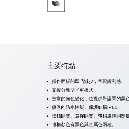
可程式控制器
可程式人機介面
工業乙太網路設備
瀏覽全部
自動識別
自動識別
感測器
瀏覽全部
行業
汽車
主要特點
工業機器人的潛在風險，從第三者角度徹底驗證
減少安全柵內的人身事故
兼顧良好的視認性及減少維修工時
操作面板的凹凸減少，呈現銳利感。
最適合小型裝置的安全對策
瀏覽全部
支援分離型／單板式
工具機
豐富的顏色變化，也提供帶護罩的黑
降低機床成本的技巧簡單的讓人意外
尋找讓機床更小型化的可能性
優秀的防水性能。保護結構IP65
從外觀設計的觀點提升機床的附加價值
按鈕開關、選擇開關、帶鎖選擇開關最
預防導致機器故障的「瞬停」
邊框顏色有黑色與金屬色兩種。
3位置促動開關確保綜合加工中心機的安全性