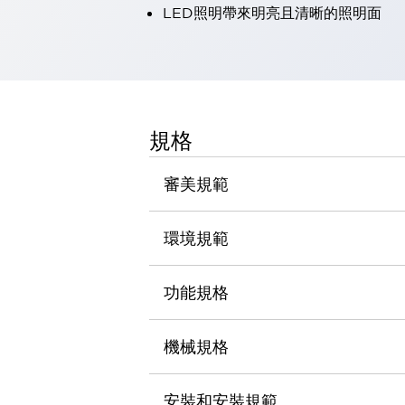
LED照明帶來明亮且清晰的照明面
瀏覽全部
機器人
使人機協作更安全、更高效
發揮協作機器人潛力的安全措施
瀏覽全部
半導體
提高半導體製造裝置設計自由度的方法
規格
瞬間完成開關的更換，避免停機時間拉長
充分對應安全標準
瀏覽全部
審美規範
瀏覽全部
解決方案
IIoT（工業物聯網）
環境規範
去面板化
RFID 認證
安全及其未來
功能規格
安全及其未來 | 解決⽅案
瀏覽全部
從基礎了解安全元件
機械規格
瀏覽全部
資源與文件
安裝和安裝規範