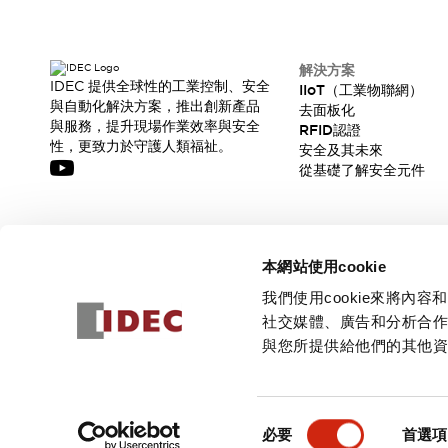
解決方案
IDEC 提供全球性的工業控制、安全
IIoT（工業物聯網）
與自動化解決方案，推出創新產品
去面板化
與服務，提升現場作業效率與安全
RFID認證
性，更致力於守護人類福祉。
安全及其未來
從基礎了解安全元件
訂閱我們的電子報，獲取我們的最新訊息!
本網站使用cookie
訂閱
我們使用cookie來將
社交媒體、廣告和分析合
與您所提供給他們的其他
© 2026 IDEC Corporation
隱私權政策
使用條款
同
必要
首選項
意