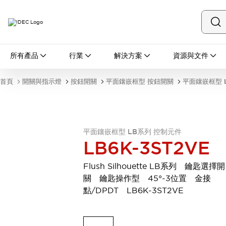
所有產品
所有產品
行業
解決方案
資源與文件
開關與指示燈
按鈕開關
首頁
開關與指示燈
按鈕開關
平面鑲嵌框型 按鈕開關
平面鑲嵌框型 
指示燈和蜂鳴器
瀏覽全部
安全與防爆
安全設備
防爆設備
平面鑲嵌框型 LB系列 控制元件
瀏覽全部
LB6K-3ST2VE
盤櫃
繼電器·計時器
Flush Silhouette LB系列 鑰匙選擇開
電源供應器
關 鑰匙操作型 45°-3位置 金接
回路保護器
點/DPDT LB6K-3ST2VE
LED照明裝置
端子台
瀏覽全部
自動化