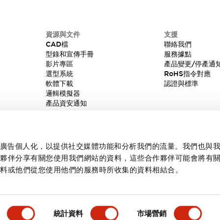
資源與文件
支援
CAD檔
聯絡我們
型錄和宣傳手冊
服務據點
影片專區
產品變更/停產通
選型系統
RoHS指令對應
軟體下載
認證與標準
邏輯模擬器
產品資安通知
內容和廣告個人化，以提供社交媒體功能和分析我們的流量。我們也與
作夥伴分享有關您使用我們網站的資料，這些合作夥伴可能會將有
資料或他們從您使用他們的服務時所收集的資料相結合。
統計資料
市場營銷
產品詳情
主要特點
規格
文件和檔案