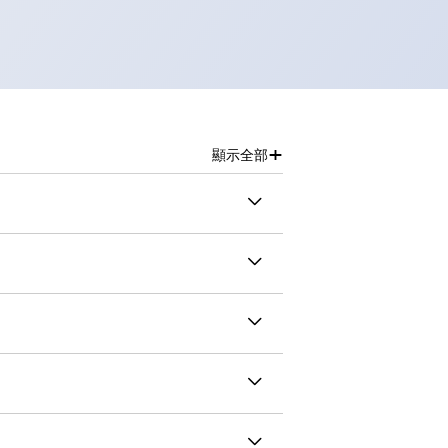
+
顯示全部