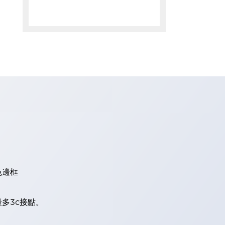
色邊框
多3c接點。