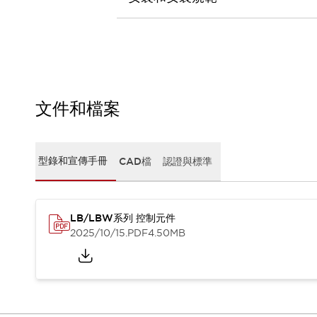
CAD檔
型錄和宣傳手冊
影片專區
選型系統
軟體下載
邏輯模擬器
產品資安通知
文件和檔案
最新消息
新聞中心
活動
型錄和宣傳手冊
CAD檔
認證與標準
促銷活動
部落格
支援
LB/LBW系列 控制元件
聯絡我們
服務據點
2025/10/15
.PDF
4.50MB
產品變更/停產通知
RoHS指令對應
認證與標準