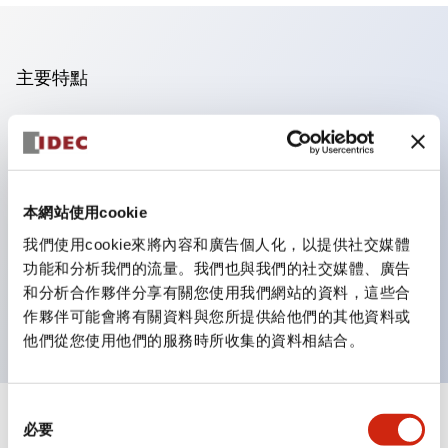
主要特點
操作面板的凹凸減少，呈現銳利感。
支援分離型／單板式
豐富的顏色變化，也提供帶護罩的黑色邊框
本網站使用cookie
優秀的防水性能。保護結構IP65
我們使用cookie來將內容和廣告個人化，以提供社交媒體
按鈕開關、選擇開關、帶鎖選擇開關最多3c接點。
功能和分析我們的流量。我們也與我們的社交媒體、廣告
邊框顏色有黑色與金屬色兩種。
和分析合作夥伴分享有關您使用我們網站的資料，這些合
LED照明帶來明亮且清晰的照明面
作夥伴可能會將有關資料與您所提供給他們的其他資料或
他們從您使用他們的服務時所收集的資料相結合。
同
+
規格
必要
顯示全部
意