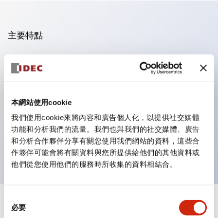
主要特點
操作面板的凹凸減少，呈現銳利感。
支援分離型／單板式
豐富的顏色變化，也提供帶護罩的黑色邊框
本網站使用cookie
優秀的防水性能。保護結構IP65
我們使用cookie來將內容和廣告個人化，以提供社交媒體
按鈕開關、選擇開關、帶鎖選擇開關最多3c接點。
功能和分析我們的流量。我們也與我們的社交媒體、廣告
邊框顏色有黑色與金屬色兩種。
和分析合作夥伴分享有關您使用我們網站的資料，這些合
LED照明帶來明亮且清晰的照明面
作夥伴可能會將有關資料與您所提供給他們的其他資料或
他們從您使用他們的服務時所收集的資料相結合。
同
+
規格
必要
顯示全部
意