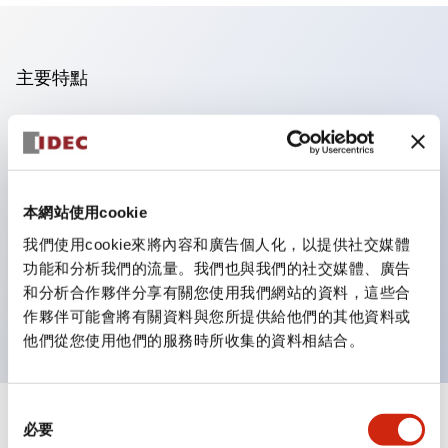
主要特點
操作面板的凹凸減少，呈現銳利感。
支援分離型／單板式
豐富的顏色變化，也提供帶護罩的黑色邊框
本網站使用cookie
優秀的防水性能。保護結構IP65
我們使用cookie來將內容和廣告個人化，以提供社交媒體
按鈕開關、選擇開關、帶鎖選擇開關最多3c接點。
功能和分析我們的流量。我們也與我們的社交媒體、廣告
邊框顏色有黑色與金屬色兩種。
和分析合作夥伴分享有關您使用我們網站的資料，這些合
LED照明帶來明亮且清晰的照明面
作夥伴可能會將有關資料與您所提供給他們的其他資料或
他們從您使用他們的服務時所收集的資料相結合。
同
+
規格
必要
顯示全部
意