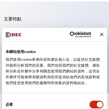
主要特點
操作面板的凹凸減少，呈現銳利感。
支援分離型／單板式
豐富的顏色變化，也提供帶護罩的黑色邊框
本網站使用cookie
優秀的防水性能。保護結構IP65
我們使用cookie來將內容和廣告個人化，以提供社交媒體
按鈕開關、選擇開關、帶鎖選擇開關最多3c接點。
功能和分析我們的流量。我們也與我們的社交媒體、廣告
邊框顏色有黑色與金屬色兩種。
和分析合作夥伴分享有關您使用我們網站的資料，這些合
LED照明帶來明亮且清晰的照明面
作夥伴可能會將有關資料與您所提供給他們的其他資料或
他們從您使用他們的服務時所收集的資料相結合。
同
+
規格
必要
顯示全部
意