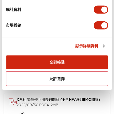
環境規範
統計資料
機械規格
市場營銷
安裝和安裝規範
顯示詳細資料
文件和檔案
全部接受
允許選擇
型錄和宣傳手冊
使用說明書
CAD檔
認證與標準
技術文件
X系列 緊急停止用按鈕開關 (不含HW系列EMO開關)
2022/09/30
.PDF
4.12MB