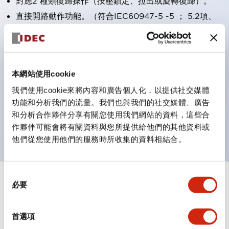
對應2 種類復歸操作（按壓鎖定、拉出或旋轉復歸）。
直接開路動作功能。（符合IEC60947-5 -5 ； 5.2項、
IEC60947-5 -1附件K）
安全鎖定結構（IEC60947-5 -5 ；6.2 項）
保護構造IP65、IP67（IEC60529）
本網站使用cookie
接點為鍍金銀接點(Gold on silver, crossbar contacts)
我們使用cookie來將內容和廣告個人化，以提供社交媒體
螺絲端子型為手指安全保護結構(IP20)。
功能和分析我們的流量。我們也與我們的社交媒體、廣告
UL 緊急停止用安全類別認證品。
和分析合作夥伴分享有關您使用我們網站的資料，這些合
備有一體型/照光型、機械式指示器型。
作夥伴可能會將有關資料與您所提供給他們的其他資料或
他們從您使用他們的服務時所收集的資料相結合。
同
+
必要
規格
意
顯示全部
選
審美規範
擇
首選項